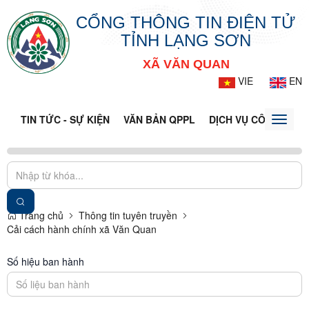
CỔNG THÔNG TIN ĐIỆN TỬ
TỈNH LẠNG SƠN
XÃ VĂN QUAN
VIE
EN
TIN TỨC - SỰ KIỆN
VĂN BẢN QPPL
DỊCH VỤ CÔNG
VQ
Toggle
naviga
Trang chủ
Thông tin tuyên truyền
Cải cách hành chính xã Văn Quan
Số hiệu ban hành