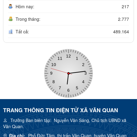
Hôm nay:
217
Trong tháng:
2.777
Tất cả:
489.164
TRANG THÔNG TIN ĐIỆN TỬ XÃ VĂN QUAN
Trưởng Ban biên tập:
Nguyễn Văn Sáng, Chủ tịch UBND xã
Văn Quan.
Địa chỉ:
Phố Đức Tâm, thị trấn Văn Quan, huyện Văn Quan