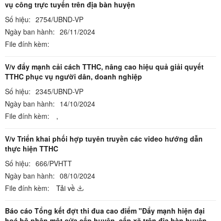
vụ công trực tuyến trên địa bàn huyện
Số hiệu:
2754/UBND-VP
Ngày ban hành:
26/11/2024
File đính kèm:
V/v đẩy mạnh cải cách TTHC, nâng cao hiệu quả giải quyết
TTHC phục vụ người dân, doanh nghiệp
Số hiệu:
2345/UBND-VP
Ngày ban hành:
14/10/2024
File đính kèm:
,
V/v Triển khai phối hợp tuyên truyền các video hướng dẫn
thực hiện TTHC
Số hiệu:
666/PVHTT
Ngày ban hành:
08/10/2024
File đính kèm:
Tải về
Báo cáo Tổng kết đợt thi đua cao điểm "Đẩy mạnh hiện đại
hoá bộ phận một cửa cấp huyện, cấp xã trên địa bàn huyện