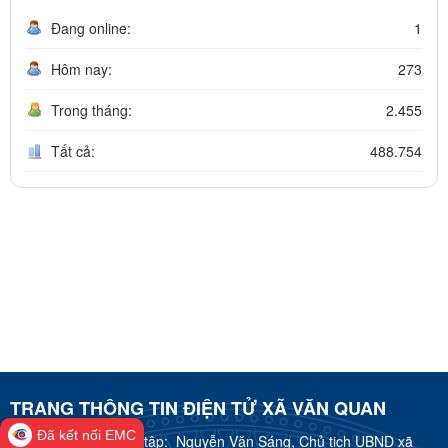
Đang online:
1
Hôm nay:
273
Trong tháng:
2.455
Tất cả:
488.754
TRANG THÔNG TIN ĐIỆN TỬ XÃ VĂN QUAN
Đã kết nối EMC
Trưởng Ban biên tập:
Nguyễn Văn Sáng, Chủ tịch UBND xã