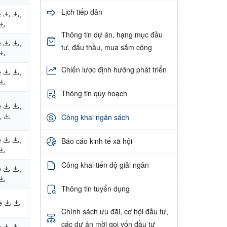
Lịch tiếp dân
ề
,
Thông tin dự án, hạng mục đầu
ề
,
tư, đấu thầu, mua sắm công
Chiến lược định hướng phát triển
ề
,
Thông tin quy hoạch
ề
,
,
Công khai ngân sách
ề
,
Báo cáo kinh tế xã hội
Công khai tiến độ giải ngân
ề
,
Thông tin tuyển dụng
ề
Chính sách ưu đãi, cơ hội đầu tư,
các dự án mời gọi vốn đầu tư
ề
,