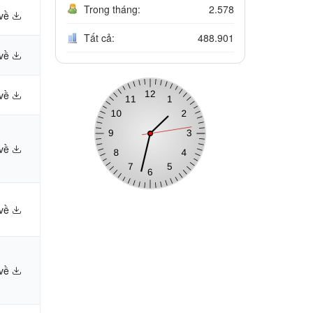
Trong tháng:
2.578
 về
Tất cả:
488.901
 về
 về
 về
 về
 về