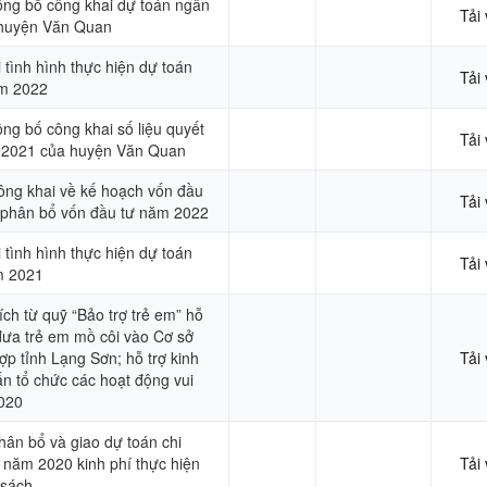
công bố công khai dự toán ngân
Tải
huyện Văn Quan
tình hình thực hiện dự toán
Tải
ăm 2022
ông bố công khai số liệu quyết
Tải
 2021 của huyện Văn Quan
công khai về kế hoạch vốn đầu
Tải
 phân bổ vốn đầu tư năm 2022
tình hình thực hiện dự toán
Tải
m 2021
ích từ quỹ “Bảo trợ trẻ em” hỗ
ô đưa trẻ em mồ côi vào Cơ sở
ợp tỉnh Lạng Sơn; hỗ trợ kinh
Tải
rấn tổ chức các hoạt động vui
020
hân bổ và giao dự toán chi
năm 2020 kinh phí thực hiện
Tải
 sách