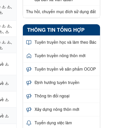
ề
,
Thu hồi, chuyển mục đích sử dụng đất
ề
,
THÔNG TIN TỔNG HỢP
,
ề
,
Tuyên truyền học và làm theo Bác
Tuyên truyền nông thôn mới
 về
Tuyên truyền về sản phẩm OCOP
Định hướng tuyên truyền
 về
Thông tin đối ngoại
 về
Xây dựng nông thôn mới
 về
Tuyển dụng việc làm