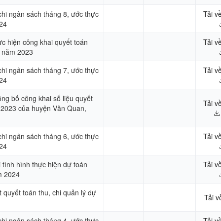
 chi ngân sách tháng 8, ước thực
Tải v
24
ực hiện công khai quyết toán
Tải v
c năm 2023
 chi ngân sách tháng 7, ước thực
Tải v
24
ông bố công khai số liệu quyết
Tải v
 2023 của huyện Văn Quan,
 chi ngân sách tháng 6, ước thực
Tải v
24
tình hình thực hiện dự toán
Tải v
m 2024
 quyết toán thu, chi quản lý dự
Tải v
 chi ngân sách tháng 4, ước thực
Tải v