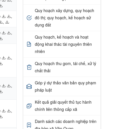
Quy hoạch xây dựng, quy hoạch
ề
,
đô thị; quy hoạch, kế hoạch sử
,
dụng đất
ề
,
Quy hoạch, kế hoạch và hoạt
động khai thác tài nguyên thiên
nhiên
ề
,
Quy hoạch thu gom, tái chế, xử lý
chất thải
Góp ý dự thảo văn bản quy phạm
ề
,
pháp luật
Kết quả giải quyết thủ tục hành
chính liên thông cấp xã
ề
,
Danh sách các doanh nghiệp trên
địa bàn xã Văn Quan