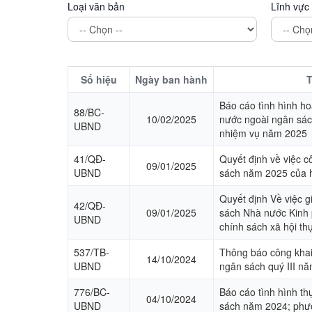
Loại văn bản
Lĩnh vực
Hoạt động các xã - thị trấn
Hoạt động các đoàn thể
Chính sách mới có hiệu lực
Số hiệu
Ngày ban hành
T
Hoạt động lãnh đạo huyện
Báo cáo tình hình ho
88/BC-
10/02/2025
nước ngoài ngân sá
UBND
Hoạt động phòng ban chuyên môn
nhiệm vụ năm 2025
Kinh tế - Chính trị
41/QĐ-
Quyết định về việc 
09/01/2025
UBND
sách năm 2025 của 
Văn hoá - Xã hội
Quyết định Về việc g
42/QĐ-
Khoa học - Công nghệ
09/01/2025
sách Nhà nước Kinh 
UBND
chính sách xã hội t
An ninh - Quốc phòng
537/TB-
Thông báo công khai 
14/10/2024
UBND
Thể thao - Giải trí
ngân sách quý III n
776/BC-
Báo cáo tình hình th
Thông cáo báo chí
04/10/2024
UBND
sách năm 2024; phư