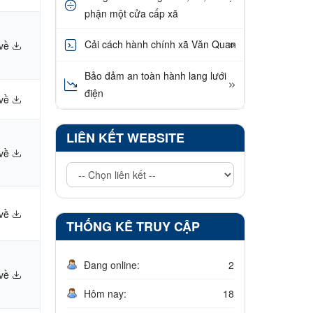
phận một cửa cấp xã
Cải cách hành chính xã Văn Quan
 về
Bảo đảm an toàn hành lang lưới
điện
 về
LIÊN KẾT WEBSITE
 về
 về
THỐNG KÊ TRUY CẬP
Đang online:
2
 về
Hôm nay:
18