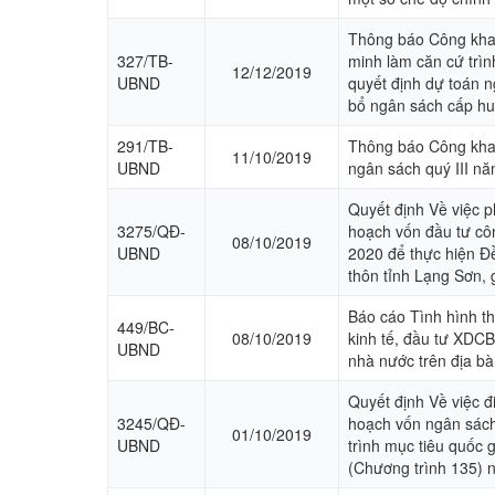
Thông báo Công khai 
327/TB-
minh làm căn cứ trì
12/12/2019
UBND
quyết định dự toán 
bổ ngân sách cấp h
291/TB-
Thông báo Công khai
11/10/2019
UBND
ngân sách quý III n
Quyết định Về việc p
3275/QĐ-
hoạch vốn đầu tư c
08/10/2019
UBND
2020 để thực hiện Đề
thôn tỉnh Lạng Sơn, 
Báo cáo Tình hình th
449/BC-
08/10/2019
kinh tế, đầu tư XDCB
UBND
nhà nước trên địa b
Quyết định Về việc 
3245/QĐ-
hoạch vốn ngân sác
01/10/2019
UBND
trình mục tiêu quốc
(Chương trình 135)