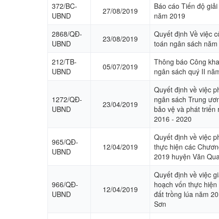
372/BC-
Báo cáo Tiến độ giả
27/08/2019
UBND
năm 2019
2868/QĐ-
Quyết định Về việc c
23/08/2019
UBND
toán ngân sách năm
212/TB-
Thông báo Công khai
05/07/2019
UBND
ngân sách quý II nă
Quyết định về việc p
1272/QĐ-
ngân sách Trung ươ
23/04/2019
UBND
bảo vệ và phát triển
2016 - 2020
Quyết định về việc 
965/QĐ-
12/04/2019
thực hiện các Chươn
UBND
2019 huyện Văn Qu
Quyết định về việc 
966/QĐ-
hoạch vốn thực hiện 
12/04/2019
UBND
đất trồng lúa năm 2
Sơn