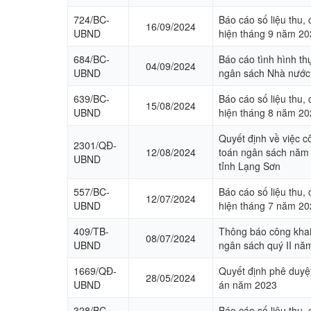
Tin tức trong xã
724/BC-
Báo cáo số liệu thu,
16/09/2024
UBND
hiện tháng 9 năm 20
Thi tuyển công chức, Viên chức
684/BC-
Báo cáo tình hình th
Cải cách hành chính
04/09/2024
UBND
ngân sách Nhà nướ
Nhân sự các lãnh đạo nhiệm kỳ 2025 - 2030
639/BC-
Báo cáo số liệu thu,
15/08/2024
UBND
hiện tháng 8 năm 20
Quyết định về việc c
2301/QĐ-
12/08/2024
toán ngân sách năm
UBND
tỉnh Lạng Sơn
557/BC-
Báo cáo số liệu thu,
12/07/2024
UBND
hiện tháng 7 năm 20
409/TB-
Thông báo công khai 
08/07/2024
UBND
ngân sách quý II nă
1669/QĐ-
Quyết định phê duyệt
28/05/2024
UBND
án năm 2023
328/BC-
Báo cáo số liệu thu,