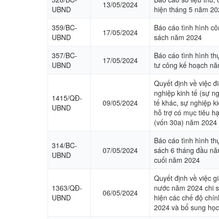
13/05/2024
UBND
hiện tháng 5 năm 20
359/BC-
Báo cáo tình hình cô
17/05/2024
UBND
sách năm 2024
357/BC-
Báo cáo tình hình th
17/05/2024
UBND
tư công kế hoạch nă
Quyết định về việc đ
nghiệp kinh tế (sự n
1415/QĐ-
09/05/2024
tế khác, sự nghiệp ki
UBND
hỗ trợ có mục tiêu h
(vốn 30a) năm 2024
Báo cáo tình hình th
314/BC-
07/05/2024
sách 6 tháng đầu nă
UBND
cuối năm 2024
Quyết định về việc 
1363/QĐ-
nước năm 2024 chi s
06/05/2024
UBND
hiện các chế độ chín
2024 và bổ sung học