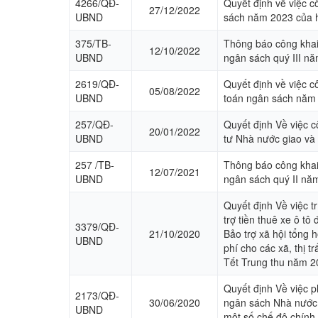
4266/QĐ-
Quyết định về việc 
27/12/2022
UBND
sách năm 2023 của 
375/TB-
Thông báo công khai 
12/10/2022
UBND
ngân sách quý III n
2619/QĐ-
Quyết định về việc c
05/08/2022
UBND
toán ngân sách năm
257/QĐ-
Quyết định Về việc 
20/01/2022
UBND
tư Nhà nước giao và
257 /TB-
Thông báo công khai 
12/07/2021
UBND
ngân sách quý II nă
Quyết định Về việc tr
trợ tiền thuê xe ô t
3379/QĐ-
21/10/2020
Bảo trợ xã hội tổng h
UBND
phí cho các xã, thị t
Tết Trung thu năm 2
Quyết định Về việc p
2173/QĐ-
30/06/2020
ngân sách Nhà nước 
UBND
một số chế độ chính