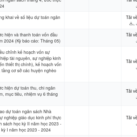
24
ng khai về số liệu dự toán ngân
Tải v
,
ực hiện và thanh toán vốn đầu
Tải v
m 2024 (Kỳ báo cáo: Tháng 05)
iều chỉnh kế hoạch vốn sự
ghiệp tài nguyên, sự nghiệp kinh
Tải v
ến thiết thị chính), kế hoạch vốn
ạ tầng cơ sở các huyện nghèo
ực hiện dự toán thu, chi ngân
Tải v
m, mục tiêu, nhiệm vụ 6 tháng
giao dự toán ngân sách Nhà
ự nghiệp giáo dục kinh phí thực
Tải v
h sách học kỳ II năm học 2023 -
 kỳ I năm học 2023 - 2024