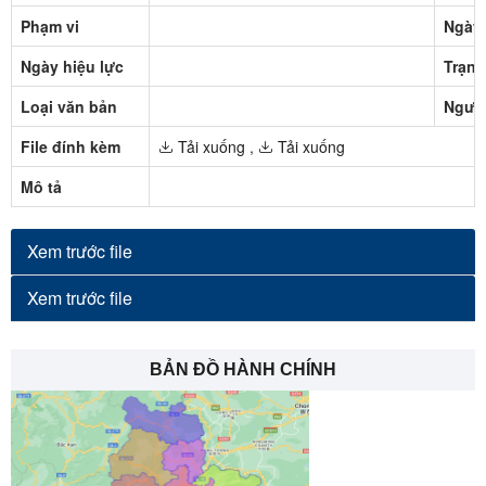
Phạm vi
Ngày
Ngày hiệu lực
Trạng
Loại văn bản
Ngườ
File đính kèm
Tải xuống
,
Tải xuống
Mô tả
Xem trước file
Xem trước file
BẢN ĐỒ HÀNH CHÍNH