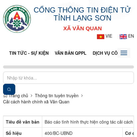
CỔNG THÔNG TIN ĐIỆN TỬ
TỈNH LẠNG SƠN
XÃ VĂN QUAN
VIE
EN
TIN TỨC - SỰ KIỆN
VĂN BẢN QPPL
DỊCH VỤ CÔNG
VQ
Toggle
naviga
Trang chủ
Thông tin tuyên truyền
Cải cách hành chính xã Văn Quan
Tiêu đề văn bản
Báo cáo tình hình thực hiện công tác cải các
Số hiệu
400/BC-UBND
Cơ q