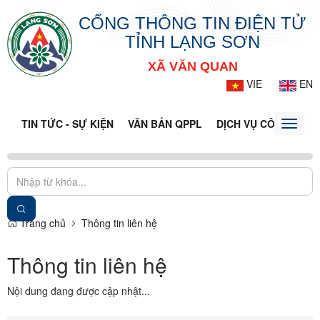
CỔNG THÔNG TIN ĐIỆN TỬ
TỈNH LẠNG SƠN
XÃ VĂN QUAN
VIE
EN
TIN TỨC - SỰ KIỆN
VĂN BẢN QPPL
DỊCH VỤ CÔNG
VQ
Toggle
naviga
Trang chủ
Thông tin liên hệ
Thông tin liên hệ
Nội dung đang được cập nhật...