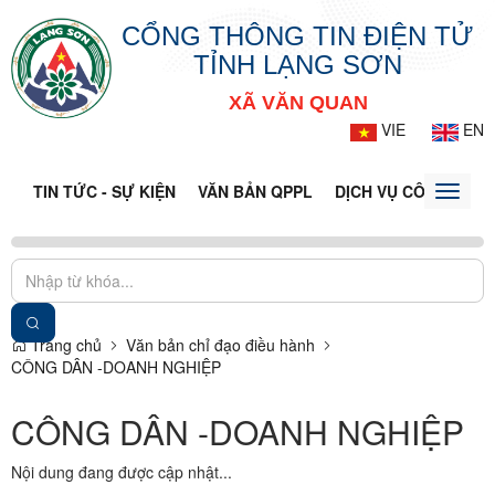
CỔNG THÔNG TIN ĐIỆN TỬ
TỈNH LẠNG SƠN
XÃ VĂN QUAN
VIE
EN
TIN TỨC - SỰ KIỆN
VĂN BẢN QPPL
DỊCH VỤ CÔNG
VQ
Toggle
naviga
Trang chủ
Văn bản chỉ đạo điều hành
CÔNG DÂN -DOANH NGHIỆP
CÔNG DÂN -DOANH NGHIỆP
Nội dung đang được cập nhật...