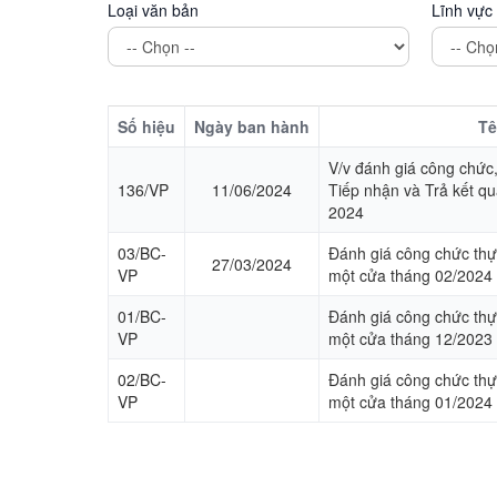
Loại văn bản
Lĩnh vực
Hoạt động các xã - thị trấn
Hoạt động các đoàn thể
Chính sách mới có hiệu lực
Số hiệu
Ngày ban hành
Tê
Hoạt động lãnh đạo huyện
V/v đánh giá công chức,
136/VP
11/06/2024
Tiếp nhận và Trả kết q
Hoạt động phòng ban chuyên môn
2024
Kinh tế - Chính trị
03/BC-
Đánh giá công chức thự
27/03/2024
VP
một cửa tháng 02/2024
Văn hoá - Xã hội
01/BC-
Đánh giá công chức thự
Khoa học - Công nghệ
VP
một cửa tháng 12/2023
02/BC-
An ninh - Quốc phòng
Đánh giá công chức thự
VP
một cửa tháng 01/2024
Thể thao - Giải trí
Thông cáo báo chí