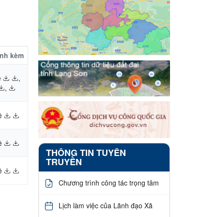
ính kèm
ề
,
,
ề
ề
THÔNG TIN TUYÊN
TRUYỀN
ề
Chương trình công tác trọng tâm
Lịch làm việc của Lãnh đạo Xã