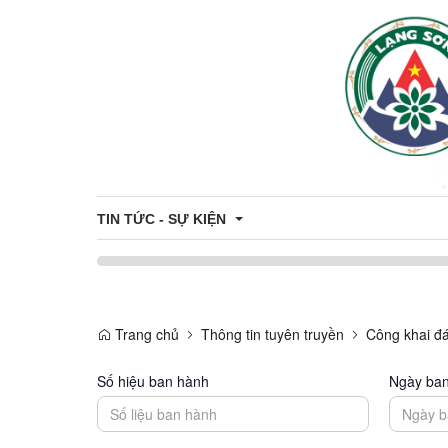
TIN TỨC - SỰ KIỆN
Khung giá đất trên địa bàn tỉnh
Trang chủ
Thông tin tuyên truyền
Công khai đ
Thông tin đấu thầu - đấu giá
Số hiệu ban hành
Ngày ba
Công khai danh sách hỗ trợ Công dân - Doanh nghiệ
Du Lịch