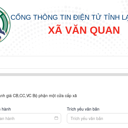
CỔNG THÔNG TIN ĐIỆN TỬ TỈNH 
XÃ VĂN QUAN
ánh giá CB,CC,VC Bộ phận một cửa cấp xã
n hành
Trích yếu văn bản
p