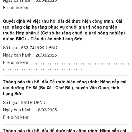
File đính kèm:
Quyết định Về việc thu hồi đất để thực hiện công trình: Cải
tạo, nâng cấp hạ tầng phục vụ chuỗi giá trị nông nghiệp
thuộc Hợp phần 3 (Cơ sở hạ tầng chuỗi giá trị nông nghiệp)
dự án BIIG1 - Tiểu dự án tỉnh Lạng Sơn
Số hiệu:
663-741/QĐ-UBND
Ngày ban hành:
26/03/2025
File đính kèm:
,
,
,
,
,
,
,
,
,
,
,
,
,
,
,
,
,
,
,
,
,
,
,
,
,
,
,
,
,
,
,
,
,
,
,
,
,
,
,
,
,
,
,
,
,
,
,
,
,
,
,
,
,
,
,
,
,
,
,
,
,
,
,
,
,
,
,
,
,
,
,
,
,
,
,
Thông báo thu hồi đất Để thực hiện công trình: Nâng cấp cải
tạo đường ĐH.58 (Ba Xã - Chợ Bãi), huyện Văn Quan, tỉnh
Lạng Sơn
Số hiệu:
93/TB-UBND
Ngày ban hành:
18/03/2025
File đính kèm:
Thông báo thu hồi đất để thực hiện công trình: Nâng cấp cải