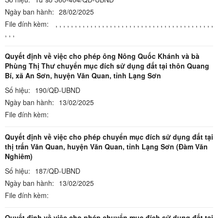
Ngày ban hành:
28/02/2025
File đính kèm:
,
,
,
,
,
,
,
,
,
,
,
,
,
,
,
,
,
,
,
,
,
,
,
,
,
,
,
,
,
,
,
,
,
,
,
,
,
,
,
,
,
,
,
,
Quyết định về việc cho phép ông Nông Quốc Khánh và bà
Phùng Thị Thư chuyển mục đích sử dụng đất tại thôn Quang
Bí, xã An Sơn, huyện Văn Quan, tỉnh Lạng Sơn
Số hiệu:
190/QĐ-UBND
Ngày ban hành:
13/02/2025
File đính kèm:
Quyết định về việc cho phép chuyển mục đích sử dụng đất tại
thị trấn Văn Quan, huyện Văn Quan, tỉnh Lạng Sơn (Đàm Văn
Nghiêm)
Số hiệu:
187/QĐ-UBND
Ngày ban hành:
13/02/2025
File đính kèm:
Quyết định về việc cho phép chuyển mục đích sử dụng đất tại