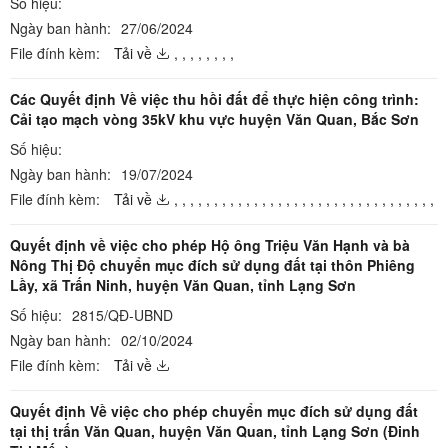
Số hiệu:
Ngày ban hành:
27/06/2024
File đính kèm:
Tải về
,
,
,
,
,
,
,
,
Các Quyết định Về việc thu hồi đất để thực hiện công trình:
Cải tạo mạch vòng 35kV khu vực huyện Văn Quan, Bắc Sơn
Số hiệu:
Ngày ban hành:
19/07/2024
File đính kèm:
Tải về
,
,
,
,
,
,
,
,
,
,
,
,
,
,
,
,
,
,
,
,
,
,
,
,
,
,
,
,
,
,
,
,
,
Quyết định về việc cho phép Hộ ông Triệu Văn Hạnh và bà
Nông Thị Độ chuyển mục đích sử dụng đất tại thôn Phiêng
Lầy, xã Trấn Ninh, huyện Văn Quan, tỉnh Lạng Sơn
Số hiệu:
2815/QĐ-UBND
Ngày ban hành:
02/10/2024
File đính kèm:
Tải về
Quyết định Về việc cho phép chuyển mục đích sử dụng đất
tại thị trấn Văn Quan, huyện Văn Quan, tỉnh Lạng Sơn (Đinh