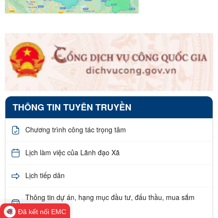
THÔNG TIN TUYÊN TRUYỀN
Chương trình công tác trọng tâm
Lịch làm việc của Lãnh đạo Xã
Lịch tiếp dân
Thông tin dự án, hạng mục đầu tư, đấu thầu, mua sắm
công
Đã kết nối EMC