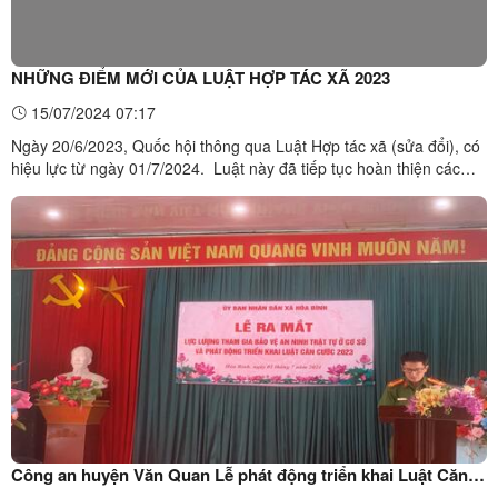
NHỮNG ĐIỂM MỚI CỦA LUẬT HỢP TÁC XÃ 2023
15/07/2024 07:17
Ngày 20/6/2023, Quốc hội thông qua Luật Hợp tác xã (sửa đổi), có
hiệu lực từ ngày 01/7/2024. Luật này đã tiếp tục hoàn thiện các
quy định về tổ chức, hoạt động của hợp tác xã, đáp ứng yêu cầu
phát triển của khu vực hợp tác xã trong giai đoạn mới.Các điểm mới
nổi bật của Luật Hợp tác xã (HTX) ...
Công an huyện Văn Quan Lễ phát động triển khai Luật Căn
cước năm 2023