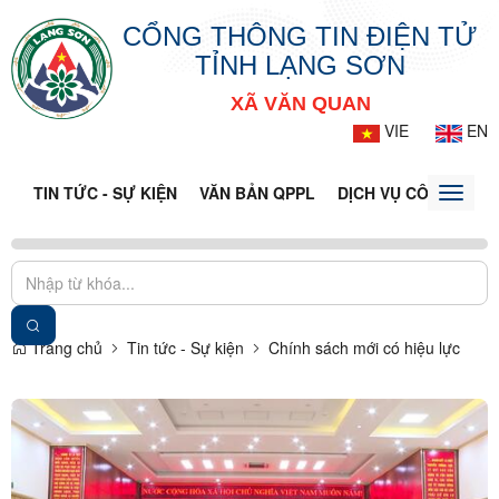
CỔNG THÔNG TIN ĐIỆN TỬ
TỈNH LẠNG SƠN
XÃ VĂN QUAN
VIE
EN
TIN TỨC - SỰ KIỆN
VĂN BẢN QPPL
DỊCH VỤ CÔNG
VQ
Toggle
naviga
Trang chủ
Tin tức - Sự kiện
Chính sách mới có hiệu lực