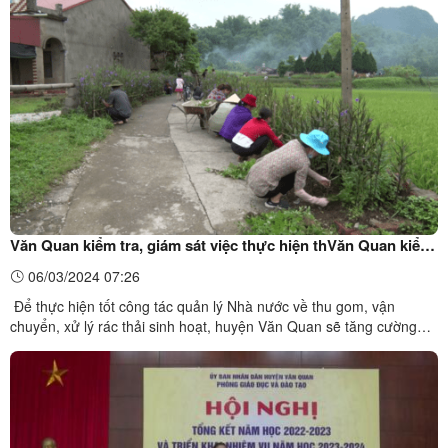
huyện Văn Quan có đại diện Thường trực Huyện ủy, Thường trực
HĐND, Lãnh đạo UBND, Ủy ban MTTQ Việt Nam ...
Văn Quan kiểm tra, giám sát việc thực hiện thVăn Quan kiểm
tra, giám sát việc thực hiện thu gom, vận chuyển rác thải
06/03/2024 07:26
sinh hoạtu gom, vận chuyển rác thải sinh hoạt
Để thực hiện tốt công tác quản lý Nhà nước về thu gom, vận
chuyển, xử lý rác thải sinh hoạt, huyện Văn Quan sẽ tăng cường
giám sát việc thực hiện các công việc thu gom, vận chuyển và xử lý
rác thải sinh hoạt trên địa bàn nhằm cải thiện chất lượng môi
trường, đảm bảo sức khỏe cho cộng đồng và góp ...