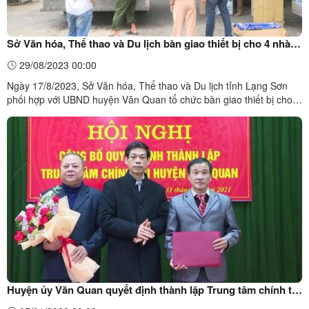
Sở Văn hóa, Thể thao và Du lịch bàn giao thiết bị cho 4 nhà
văn hóa thôn tại huyện Văn Quan
29/08/2023 00:00
Ngày 17/8/2023, Sở Văn hóa, Thể thao và Du lịch tỉnh Lạng Sơn
phối hợp với UBND huyện Văn Quan tổ chức bàn giao thiết bị cho 4
nhà văn hóa thôn tại huyện Văn Quan gồm: thôn Tây A, xã Yên
Phúc; thôn Phù Huê, xã Trấn Ninh; thôn Bản Khính, xã Khánh Khê
và thôn Đồng Văn, xã Đồng Giáp.Đại diện các thôn ...
Huyện ủy Văn Quan quyết định thành lập Trung tâm chính trị
huyện năm 2021