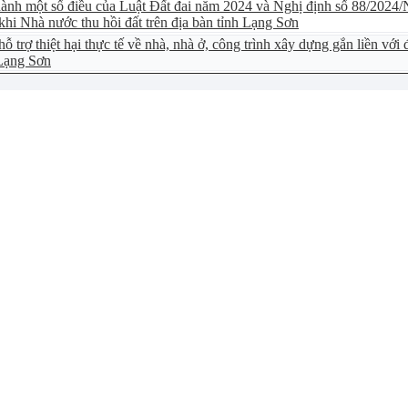
i hành một số điều của Luật Đất đai năm 2024 và Nghị định số 88/20
 khi Nhà nước thu hồi đất trên địa bàn tỉnh Lạng Sơn
trợ thiệt hại thực tế về nhà, nhà ở, công trình xây dựng gắn liền với đấ
 Lạng Sơn