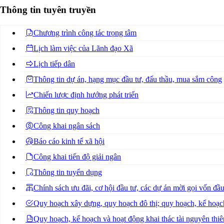
Thông tin tuyên truyền
Chương trình công tác trọng tâm
Lịch làm việc của Lãnh đạo Xã
Lịch tiếp dân
Thông tin dự án, hạng mục đầu tư, đấu thầu, mua sắm công
Chiến lược định hướng phát triển
Thông tin quy hoạch
Công khai ngân sách
Báo cáo kinh tế xã hội
Công khai tiến độ giải ngân
Thông tin tuyển dụng
Chính sách ưu đãi, cơ hội đầu tư, các dự án mời gọi vốn đầu
Quy hoạch xây dựng, quy hoạch đô thị; quy hoạch, kế hoạc
Quy hoạch, kế hoạch và hoạt động khai thác tài nguyên thiê