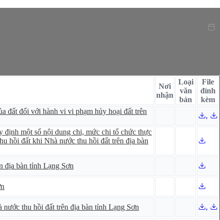
Loại
File
Nơi
văn
đính
nhận
bản
kèm
a đất đối với hành vi vi phạm hủy hoại đất trên
,
ịnh một số nội dung chi, mức chi tổ chức thực
hu hồi đất khi Nhà nước thu hồi đất trên địa bàn
ên địa bàn tỉnh Lạng Sơn
ơn
à nước thu hồi đất trên địa bàn tỉnh Lạng Sơn
,