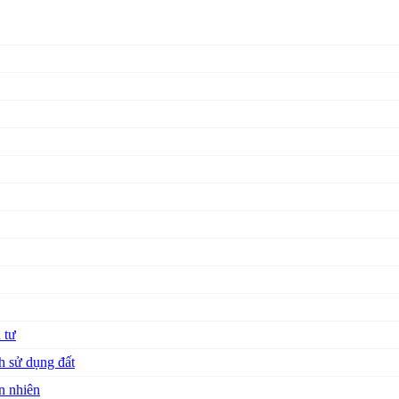
 tư
h sử dụng đất
n nhiên