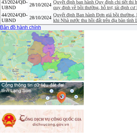
43/2024/QĐ-
Quyêt định ban hành Quy định chi tiết th
28/10/2024
UBND
quy định về bồi thường, hỗ trợ, tái định cư
44/2024/QĐ-
Quyết định Ban hành Đơn giá bồi thường, hỗ 
28/10/2024
UBND
khi Nhà nước thu hồi đất trên địa bàn tỉnh
Bản đồ hành chính