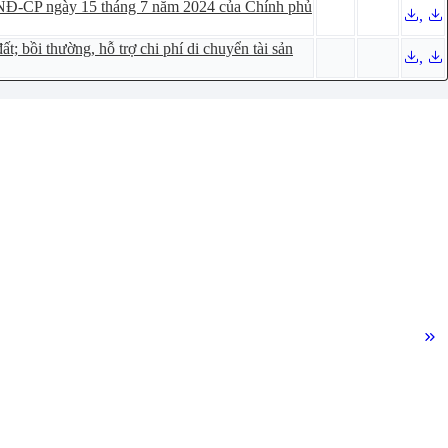
24/NĐ-CP ngày 15 tháng 7 năm 2024 của Chính phủ
,
t; bồi thường, hỗ trợ chi phí di chuyển tài sản
,