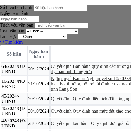
Số hiệu ban hành
Ngày ban hành
Trích yếu văn bản
Loại văn bản
Lĩnh vực
Tìm kiếm
Ngày ban
Số hiệu
hành
64/2024/QĐ-
Quyết định Ban hành quy định các trường hợ
20/12/2024
UBND
địa bàn tỉnh Lạng Sơn
Nghị quyết Bãi bỏ Nghị quyết số 10/2023
16/2024/NQ-
31/10/2024
hiện bồi thường, hỗ trợ, tái định cư và nội
HĐND
tỉnh Lạng Sơn
45/2024/-
30/10/2024
Quyết định Quy định diện tích đất nông ngh
UBND
46/2024/QĐ-
30/10/2024
Quyết định Quy định hạn mức đất giao cho t
UBND
42/2024/QĐ-
28/10/2024
Quyết định ban hành Quy định đơn giá bồi th
UBND