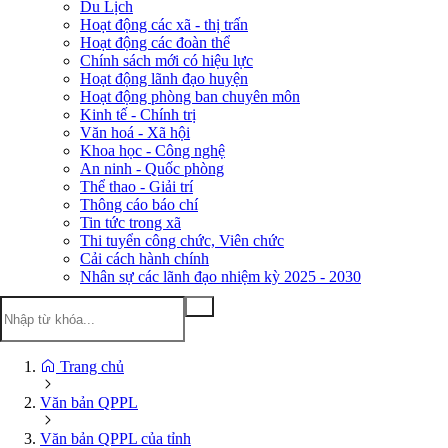
Du Lịch
Hoạt động các xã - thị trấn
Hoạt động các đoàn thể
Chính sách mới có hiệu lực
Hoạt động lãnh đạo huyện
Hoạt động phòng ban chuyên môn
Kinh tế - Chính trị
Văn hoá - Xã hội
Khoa học - Công nghệ
An ninh - Quốc phòng
Thể thao - Giải trí
Thông cáo báo chí
Tin tức trong xã
Thi tuyển công chức, Viên chức
Cải cách hành chính
Nhân sự các lãnh đạo nhiệm kỳ 2025 - 2030
Trang chủ
Văn bản QPPL
Văn bản QPPL của tỉnh