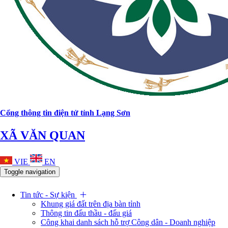
Cổng thông tin điện tử tỉnh Lạng Sơn
XÃ VĂN QUAN
VIE
EN
Toggle navigation
Tin tức - Sự kiện
Khung giá đất trên địa bàn tỉnh
Thông tin đấu thầu - đấu giá
Công khai danh sách hỗ trợ Công dân - Doanh nghiệp