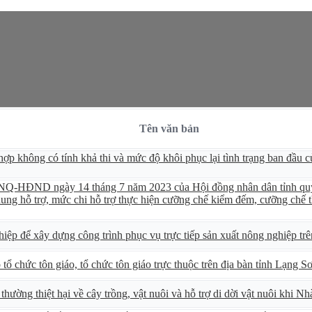
Tên văn bản
p không có tính khả thi và mức độ khôi phục lại tình trạng ban đầu củ
/NQ-HĐND ngày 14 tháng 7 năm 2023 của Hội đồng nhân dân tỉnh quy đ
 dung hỗ trợ, mức chi hỗ trợ thực hiện cưỡng chế kiểm đếm, cưỡng chế t
iệp để xây dựng công trình phục vụ trực tiếp sản xuất nông nghiệp tr
ổ chức tôn giáo, tổ chức tôn giáo trực thuộc trên địa bàn tỉnh Lạng S
ường thiệt hại về cây trồng, vật nuôi và hỗ trợ di dời vật nuôi khi Nh