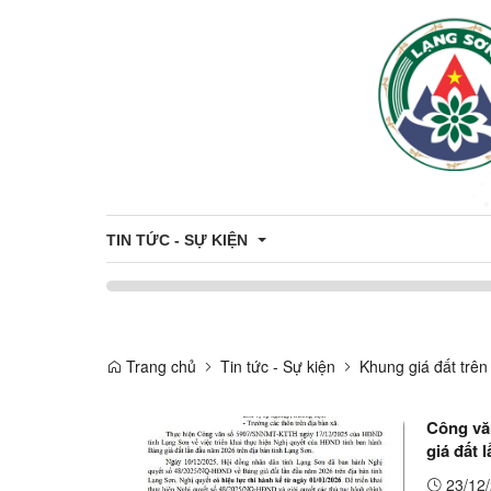
TIN TỨC - SỰ KIỆN
Khung giá đất trên địa bàn tỉnh
Trang chủ
Tin tức - Sự kiện
Khung giá đất trên
Thông tin đấu thầu - đấu giá
Công vă
Công khai danh sách hỗ trợ Công dân - Doanh nghiệ
giá đất 
Du Lịch
23/12/