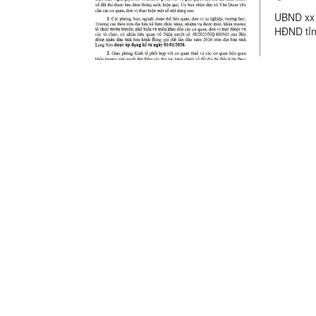
Hoạt động các xã - thị trấn
UBND xx 
HĐND tỉn
Hoạt động các đoàn thể
Chính sách mới có hiệu lực
Hoạt động lãnh đạo huyện
Hoạt động phòng ban chuyên môn
Kinh tế - Chính trị
Văn hoá - Xã hội
Khoa học - Công nghệ
An ninh - Quốc phòng
Thể thao - Giải trí
Thông cáo báo chí