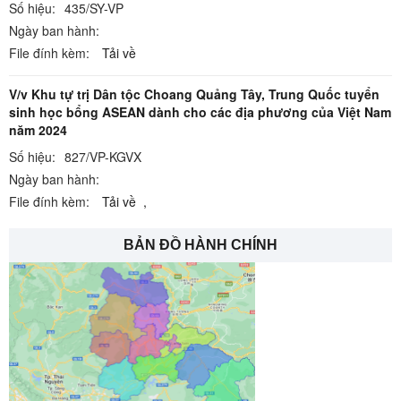
Số hiệu:
435/SY-VP
Ngày ban hành:
File đính kèm:
Tải về
V/v Khu tự trị Dân tộc Choang Quảng Tây, Trung Quốc tuyển
sinh học bổng ASEAN dành cho các địa phương của Việt Nam
năm 2024
Số hiệu:
827/VP-KGVX
Ngày ban hành:
File đính kèm:
Tải về
,
BẢN ĐỒ HÀNH CHÍNH