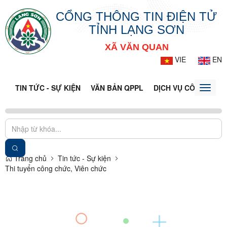
CỔNG THÔNG TIN ĐIỆN TỬ
TỈNH LẠNG SƠN
XÃ VĂN QUAN
VIE
EN
TIN TỨC - SỰ KIỆN
VĂN BẢN QPPL
DỊCH VỤ CÔNG
VQ
Toggle
naviga
Trang chủ
Tin tức - Sự kiện
Thi tuyển công chức, Viên chức