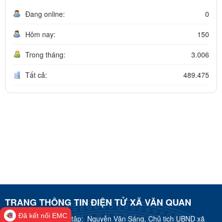
Đang online:
0
Hôm nay:
150
Trong tháng:
3.006
Tất cả:
489.475
TRANG THÔNG TIN ĐIỆN TỬ XÃ VĂN QUAN
Đã kết nối EMC
Trưởng Ban biên tập:
Nguyễn Văn Sáng, Chủ tịch UBND xã