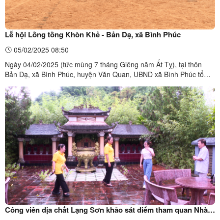
Lễ hội Lồng tồng Khòn Khẻ - Bản Dạ, xã Bình Phúc
05/02/2025 08:50
Ngày 04/02/2025 (tức mùng 7 tháng Giêng năm Ất Tỵ), tại thôn
Bản Dạ, xã Bình Phúc, huyện Văn Quan, UBND xã Bình Phúc tổ
chức khai mạc Lễ hội Lồng tồng Khòn Khẻ - Bản Dạ, xã Bình Phúc.
Đây là lễ hội điểm của huyện Văn Quan năm 2025.Tham dự có đại
diện Sở Văn hoá, Thể thao và Du lịch tỉnh; có đồng ...
Công viên địa chất Lạng Sơn khảo sát điểm tham quan Nhà
thờ họ Hà thổ ty