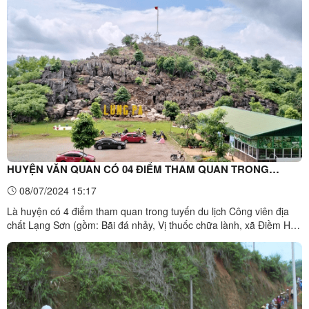
cầu UNESCO, tại các điểm tham quan Rừng hồi Xứ Lạng xã An
Sơn, Bãi đá nhảy và Vị thuốc chữa lành ...
HUYỆN VĂN QUAN CÓ 04 ĐIỂM THAM QUAN TRONG
TUYẾN DU LỊCH CÔNG VIÊN ĐỊA CHẤT LẠNG SƠN.
08/07/2024 15:17
Là huyện có 4 điểm tham quan trong tuyến du lịch Công viên địa
chất Lạng Sơn (gồm: Bãi đá nhảy, Vị thuốc chữa lành, xã Điềm He;
Rừng hồi xứ Lạng xã An Sơn; Nhà thờ họ Hà thổ ty, xã Bình Phúc),
thời gian qua, huyện Văn Quan đã tích cực triển khai các hoạt động
xây dựng và phát triển các địa điểm ...