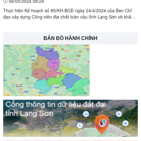
06/05/2024 08:24
Lạng Sơn khảo sát thực địa tại huyện Văn Quan
Thực hiện Kế hoạch số 85/KH-BCĐ ngày 24/4/2024 của Ban Chỉ
đạo xây dựng Công viên địa chất toàn cầu tỉnh Lạng Sơn về khảo
sát, rà soát tiến độ, đánh giá công tác chuẩn bị đón Đoàn chuyên
gia UNESCO thẩm định Công viên địa chất Lạng Sơn, ngày
4/5/2024, Đoàn khảo sát, rà soát tiến độ, đánh giá công ...
BẢN ĐỒ HÀNH CHÍNH