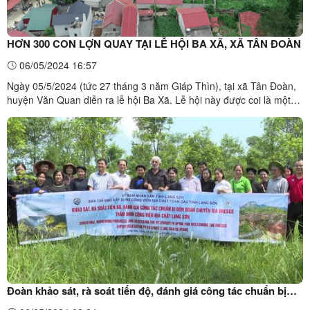
HƠN 300 CON LỢN QUAY TẠI LỄ HỘI BA XÃ, XÃ TÂN ĐOÀN
06/05/2024 16:57
Ngày 05/5/2024 (tức 27 tháng 3 năm Giáp Thìn), tại xã Tân Đoàn,
huyện Văn Quan diễn ra lễ hội Ba Xã. Lễ hội này được coi là một
trong những lễ hội mang đặc trưng ẩm thực, lợn quay lớn nhất xứ
Lạng. Ước tính có khoảng 300 con lợn quay bày bán tại ngày Hội
để người dân thưởng thức, tiếp đãi khách, ...
Đoàn khảo sát, rà soát tiến độ, đánh giá công tác chuẩn bị
đón Đoàn chuyên gia UNESCO thẩm định Công viên địa chất