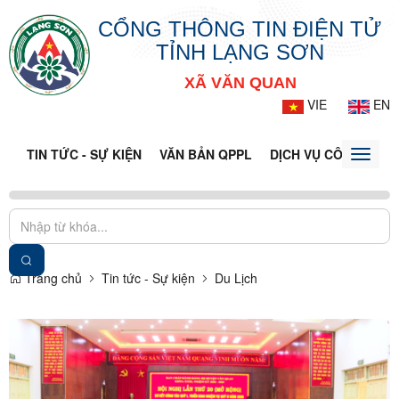
CỔNG THÔNG TIN ĐIỆN TỬ
TỈNH LẠNG SƠN
XÃ VĂN QUAN
VIE
EN
TIN TỨC - SỰ KIỆN
VĂN BẢN QPPL
DỊCH VỤ CÔNG
VQ
Toggle
naviga
Trang chủ
Tin tức - Sự kiện
Du Lịch