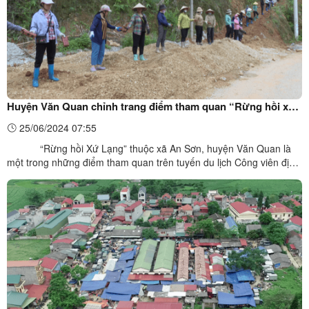
Huyện Văn Quan chỉnh trang điểm tham quan “Rừng hồi xứ
Lạng”
25/06/2024 07:55
“Rừng hồi Xứ Lạng” thuộc xã An Sơn, huyện Văn Quan là
một trong những điểm tham quan trên tuyến du lịch Công viên địa
chất Lạng Sơn. Thực hiện chỉ đạo của UBND huyện Văn Quan, từ
ngày 13/6/2024 đến ngày 19/6/2024, cấp ủy, chính quyền xã An
Sơn đã huy động cán bộ, công chức, viên chức, ...