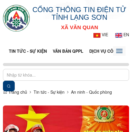
CỔNG THÔNG TIN ĐIỆN TỬ
TỈNH LẠNG SƠN
XÃ VĂN QUAN
VIE
EN
TIN TỨC - SỰ KIỆN
VĂN BẢN QPPL
DỊCH VỤ CÔNG
VQ
Toggle
naviga
Trang chủ
Tin tức - Sự kiện
An ninh - Quốc phòng