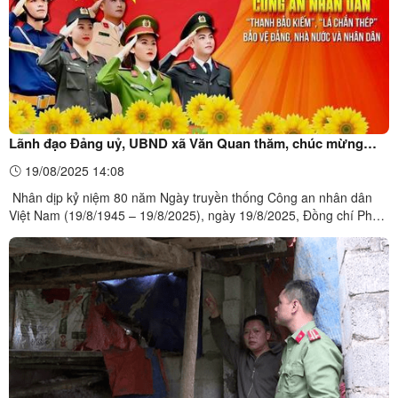
Lãnh đạo Đảng uỷ, UBND xã Văn Quan thăm, chúc mừng
Ngày truyền thống Công an nhân dân Việt Nam
19/08/2025 14:08
Nhân dịp kỷ niệm 80 năm Ngày truyền thống Công an nhân dân
Việt Nam (19/8/1945 – 19/8/2025), ngày 19/8/2025, Đồng chí Phó
Bí thư Đảng uỷ, Chủ tịch UBND xã, Phó Chủ tịch HĐND xã, Chủ
tịch Ủy ban MTTQVN xã Văn Quan cùng lãnh đạo các Phòng
chuyên môn, ban, ngành xã đã đến thăm, tặng hoa chúc mừng lực
...