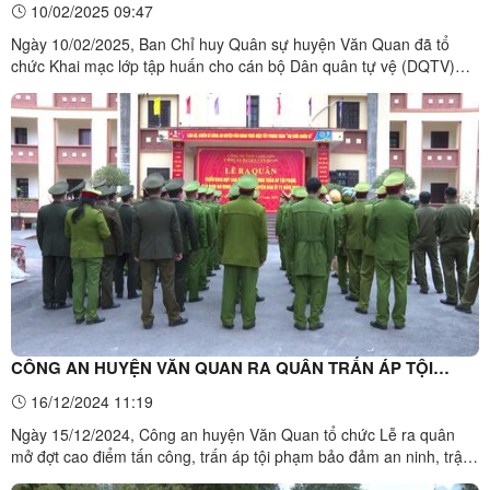
10/02/2025 09:47
Ngày 10/02/2025, Ban Chỉ huy Quân sự huyện Văn Quan đã tổ
chức Khai mạc lớp tập huấn cho cán bộ Dân quân tự vệ (DQTV)
năm 2025 trên địa bàn huyện.Toàn cảnh lớp tập huấn cán bộ Dân
quân tự vệ năm 2025, tại Ban Chỉ huy Quân sự huyện Văn
QuanCác đại biểu dự lớp tấp huấnCác đại biểu ...
CÔNG AN HUYỆN VĂN QUAN RA QUÂN TRẤN ÁP TỘI
PHẠM ĐẢM BẢO AN NINH TRẬT TỰ
16/12/2024 11:19
Ngày 15/12/2024, Công an huyện Văn Quan tổ chức Lễ ra quân
mở đợt cao điểm tấn công, trấn áp tội phạm bảo đảm an ninh, trật
tự Tết Nguyên đán Ất Tỵ năm 2025. Dự và phát biểu chỉ đạo có