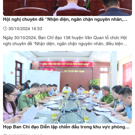
Hội nghị chuyên đề “Nhận diện, ngăn chặn nguyên nhân,
điều kiện phát sinh tội phạm, vi phạm pháp luật” trên địa bàn
30/10/2024 16:53
huyện Văn Quan
Ngày 30/10/2024, Ban Chỉ đạo 138 huyện Văn Quan tổ chức Hội
nghị chuyên đề “Nhận diện, ngăn chặn nguyên nhân, điều kiện
phát sinh tội phạm, vi phạm pháp luật” trên địa bàn huyện.Toàn
cảnh hội nghịĐại biểu dự hội nghịĐại biểu dự hội nghịTheo báo cáo
tại hội nghị, từ đầu năm 2024 đến nay, tình hình ...
Họp Ban Chỉ đạo Diễn tập chiến đấu trong khu vực phòng
thủ và Diễn tập phòng thủ dân sự các xã năm 2024