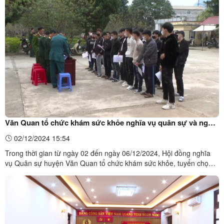
đồng chí Hoàng Văn Thuận, Phó Bí thư Huyện ủy, Chủ tịch UBND
huyện Văn Quan.Toàn cảnh Lễ ...
Văn Quan tổ chức khám sức khỏe nghĩa vụ quân sự và nghĩa
vụ Công an Nhân dân năm 2025
02/12/2024 15:54
Trong thời gian từ ngày 02 đến ngày 06/12/2024, Hội đồng nghĩa
vụ Quân sự huyện Văn Quan tổ chức khám sức khỏe, tuyển chọn
gọi công dân ngũ năm 2025 và thực hiện nghĩa vụ tham gia Công
an Nhân dân năm 2025, tại Trung tâm Y tế huyện Văn Quan.Toàn
cảnh buổi khám tuyển nghĩa ...