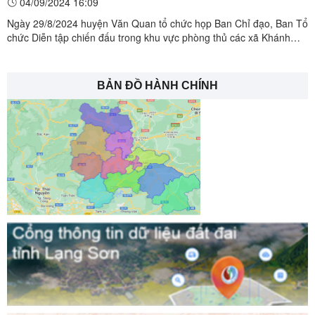
04/09/2024 16:09
Ngày 29/8/2024 huyện Văn Quan tổ chức họp Ban Chỉ đạo, Ban Tổ
chức Diễn tập chiến đấu trong khu vực phòng thủ các xã Khánh
Khê, Điềm He và Diễn tập phòng thủ dân sự các xã Tân Đoàn,
Tràng Phái năm 2024. Đồng chí Nguyễn Quang Tuấn, Tỉnh ủy viên,
Bí thư Huyện ủy, Chủ ...
BẢN ĐỒ HÀNH CHÍNH