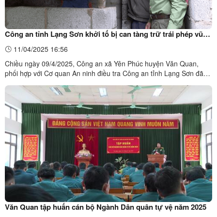
Công an tỉnh Lạng Sơn khởi tố bị can tàng trữ trái phép vũ
khí quân dụng tại huyện Văn Quan
11/04/2025 16:56
Chiều ngày 09/4/2025, Công an xã Yên Phúc huyện Văn Quan,
phối hợp với Cơ quan An ninh điều tra Công an tỉnh Lạng Sơn đã
thực hiện quyết định khởi tố vụ án, khởi tố bị can và thực hiện lệnh
bắt tạm giam đối với ông Phùng Văn Quê, xã Yên Phúc huyện Văn
Quan về tội tàng trữ trái phép vũ khí quân dụng ...
Văn Quan tập huấn cán bộ Ngành Dân quân tự vệ năm 2025