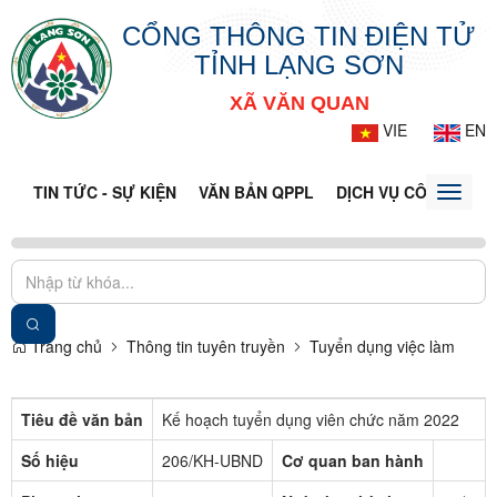
CỔNG THÔNG TIN ĐIỆN TỬ
TỈNH LẠNG SƠN
XÃ VĂN QUAN
VIE
EN
TIN TỨC - SỰ KIỆN
VĂN BẢN QPPL
DỊCH VỤ CÔNG
VQ
Toggle
naviga
Trang chủ
Thông tin tuyên truyền
Tuyển dụng việc làm
Tiêu đề văn bản
Kế hoạch tuyển dụng viên chức năm 2022
Số hiệu
206/KH-UBND
Cơ quan ban hành