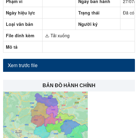
Phạm vi
Ngày ban hành
27/07/
Ngày hiệu lực
Trạng thái
Đã có h
Loại văn bản
Người ký
File đính kèm
Tải xuống
Mô tả
Xem trước file
BẢN ĐỒ HÀNH CHÍNH