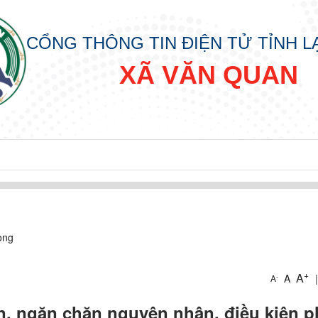
CỔNG THÔNG TIN ĐIỆN TỬ TỈNH 
XÃ VĂN QUAN
òng
+
p
A
A
|
-
A
n, ngăn chặn nguyên nhân, điều kiện p