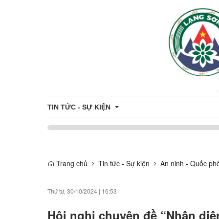
TIN TỨC - SỰ KIỆN
Khung giá đất trên địa bàn tỉnh
Trang chủ
Tin tức - Sự kiện
An ninh - Quốc ph
Thông tin đấu thầu - đấu giá
Công khai danh sách hỗ trợ Công dân - Doanh nghiệ
Thứ tư, 30/10/2024
|
16:53
Du Lịch
Hội nghị chuyên đề “Nhận diệ