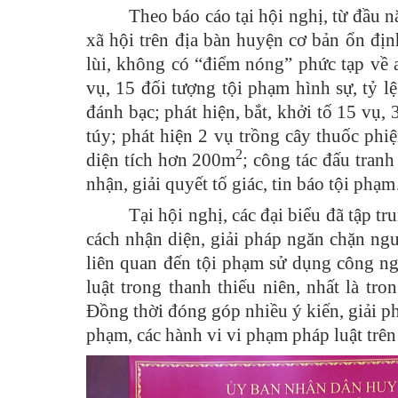
Theo báo cáo tại hội nghị, từ đầu n
xã hội trên địa bàn huyện cơ bản ổn địn
lùi, không có “điểm nóng” phức tạp về a
vụ, 15 đối tượng tội phạm hình sự, tỷ l
đánh bạc; phát hiện, bắt, khởi tố 15 vụ,
túy; phát hiện 2 vụ trồng cây thuốc ph
2
diện tích hơn 200m
; công tác đấu tranh
nhận, giải quyết tố giác, tin báo tội ph
Tại hội nghị, các đại biểu đã tập t
cách nhận diện, giải pháp ngăn chặn ngu
liên quan đến tội phạm sử dụng công ng
luật trong thanh thiếu niên, nhất là t
Đồng thời đóng góp nhiều ý kiến, giải ph
phạm, các hành vi vi phạm pháp luật trên