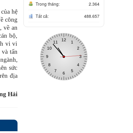
Trong tháng:
2.364
 của hệ
Tất cả:
488.657
về công
, về an
cán bộ,
h vi vi
 và tấn
 ngành,
nên sức
rên địa
ng Hải