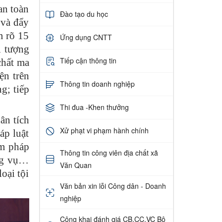
an toàn
Đào tạo du học
 và đẩy
m rõ 15
Ứng dụng CNTT
i tượng
Tiếp cận thông tin
chất ma
ện trên
Thông tin doanh nghiệp
g; tiếp
Thi đua -Khen thưởng
ân tích
Xử phạt vi phạm hành chính
áp luật
ạm pháp
Thông tin công viên địa chất xã
ông vụ…
Văn Quan
oại tội
Văn bản xin lỗi Công dân - Doanh
nghiệp
Công khai đánh giá CB,CC,VC Bộ