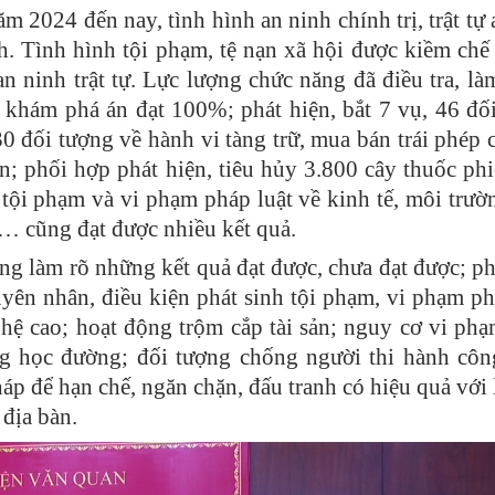
ăm 2024 đến nay, tình hình an ninh chính trị, trật tự 
h. Tình hình tội phạm, tệ nạn xã hội được kiềm chế
n ninh trật tự. Lực lượng chức năng đã điều tra, là
ệ khám phá án đạt 100%; phát hiện, bắt 7 vụ, 46 đố
 30 đối tượng về hành vi tàng trữ, mua bán trái phép 
iện; phối hợp phát hiện, tiêu hủy 3.800 cây thuốc phi
 tội phạm và vi phạm pháp luật về kinh tế, môi trườn
ạm… cũng đạt được nhiều kết quả.
rung làm rõ những kết quả đạt được, chưa đạt được; ph
yên nhân, điều kiện phát sinh tội phạm, vi phạm ph
hệ cao; hoạt động trộm cắp tài sản; nguy cơ vi ph
rong học đường; đối tượng chống người thi hành c
áp để hạn chế, ngăn chặn, đấu tranh có hiệu quả với l
 địa bàn.