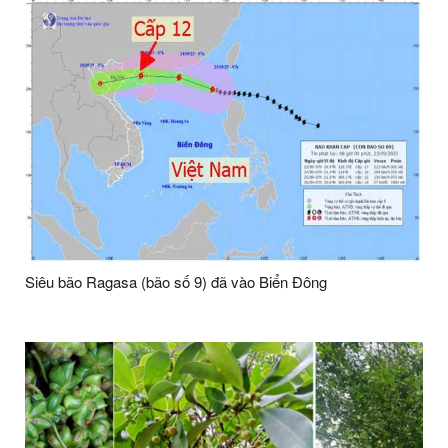
Siêu bão Ragasa (bão số 9) đã vào Biển Đông