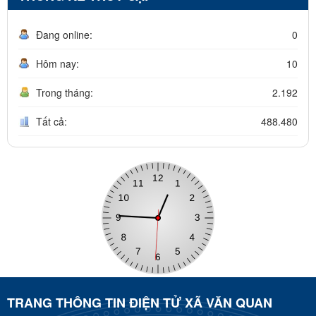
Đang online:
0
Hôm nay:
10
Trong tháng:
2.192
Tất cả:
488.480
TRANG THÔNG TIN ĐIỆN TỬ XÃ VĂN QUAN