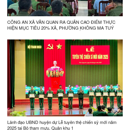
CÔNG AN XÃ VĂN QUAN RA QUÂN CAO ĐIỂM THỰC
HIỆN MỤC TIÊU 20% XÃ, PHƯỜNG KHÔNG MA TUÝ
NĂM 2025 VÀ GIẢI QUYẾT TRIỆT ĐỂ TÌNH TRẠNG SÓT
LỌT NGƯỜI SỬ DỤNG TRÁI PHÉP CHẤT MA TUÝ
Lãnh đạo UBND huyện dự Lễ tuyên thệ chiến sỹ mới năm
2025 tại Bộ tham mưu, Quân khu 1