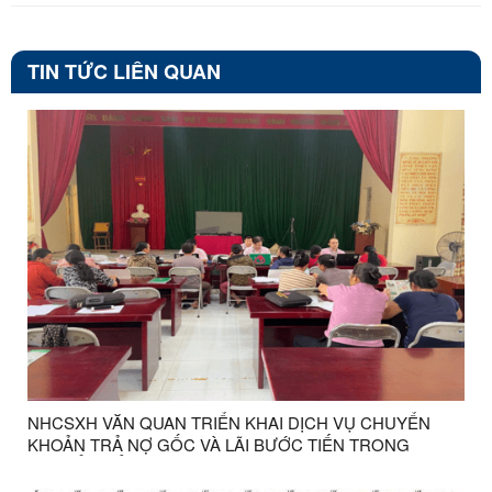
TIN TỨC LIÊN QUAN
NHCSXH VĂN QUAN TRIỂN KHAI DỊCH VỤ CHUYỂN
KHOẢN TRẢ NỢ GỐC VÀ LÃI BƯỚC TIẾN TRONG
CHUYỂN ĐỔI SỐ