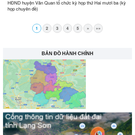
HĐND huyện Văn Quan tổ chức kỳ họp thứ Hai mươi ba (kỳ
họp chuyên đề)
1
2
3
4
5
»
»»
BẢN ĐỒ HÀNH CHÍNH