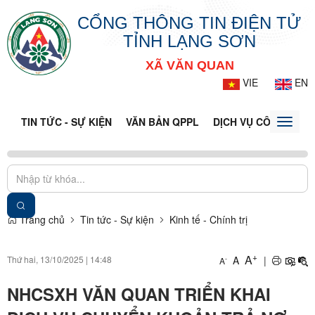
CỔNG THÔNG TIN ĐIỆN TỬ
TỈNH LẠNG SƠN
XÃ VĂN QUAN
VIE
EN
TIN TỨC - SỰ KIỆN
VĂN BẢN QPPL
DỊCH VỤ CÔNG
VQ
Toggle
naviga
Trang chủ
Tin tức - Sự kiện
Kinh tế - Chính trị
+
A
Thứ hai, 13/10/2025
|
14:48
A
|
-
A
NHCSXH VĂN QUAN TRIỂN KHAI