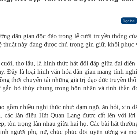
Đọc bài
ớng dân gian độc đáo trong lễ cưới truyền thống củ
 thuật này đang được chú trọng gìn giữ, khôi phục 
ưới, thơ lẩu, là hình thức hát đối đáp giữa đại diện
ày. Đây là loại hình văn hóa dân gian mang tính nghi 
 đồng thời chuyển tải những giá trị đạo đức truyền th
sự gắn bó thủy chung trong hôn nhân và tinh thần đ
ao gồm nhiều nghi thức như: dạm ngõ, ăn hỏi, xin d
n, các làn điệu Hát Quan Lang được cất lên với lời 
iệp, tôn trọng lẫn nhau giữa hai họ. Các bài hát thườ
vinh người phụ nữ, chúc phúc đôi uyên ương và m