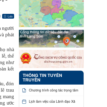
Lưu
a người
và phát
 họ nhà
lễ, thể
ống như
oàn kết
THÔNG TIN TUYÊN
TRUYỀN
âu, đón
lẽ trau
Chương trình công tác trọng tâm
ng mang
Lịch làm việc của Lãnh đạo Xã
ong ước