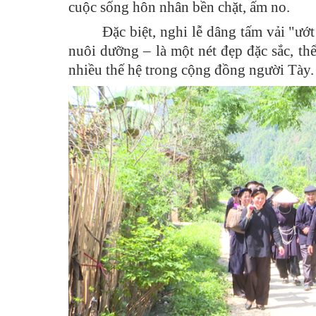
cuộc sống hôn nhân bền chặt, ấm no.
Tin tức trong xã
Đặc biệt, nghi lễ dâng tấm vải "ướ
Thi tuyển công chức, Viên chức
nuôi dưỡng – là một nét đẹp đặc sắc, t
Cải cách hành chính
nhiều thế hệ trong cộng đồng người Tày.
Nhân sự các lãnh đạo nhiệm kỳ 2025 - 2030