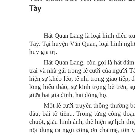
Tày
Hoạt động các xã - thị trấn
Hoạt động các đoàn thể
Chính sách mới có hiệu lực
Hát Quan Lang là loại hình diễn xư
Hoạt động lãnh đạo huyện
Tày. Tại huyện Văn Quan, loại hình nghệ
huy giá trị.
Hoạt động phòng ban chuyên môn
Hát Quan Lang, còn gọi là hát đám c
Kinh tế - Chính trị
trai và nhà gái trong lễ cưới của người T
hiện sự khéo léo, tế nhị trong giao tiếp,
Văn hoá - Xã hội
lòng hiếu thảo, sự kính trọng bề trên, 
Khoa học - Công nghệ
giữa hai gia đình, hai dòng họ.
An ninh - Quốc phòng
Một lễ cưới truyền thống thường b
dâu, bái tổ tiên... Trong từng công đoạ
Thể thao - Giải trí
chuốt, giàu hình ảnh, thể hiện sự lịch th
Thông cáo báo chí
nội dung ca ngợi công ơn cha mẹ, tôn 