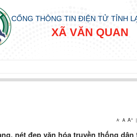
CỔNG THÔNG TIN ĐIỆN TỬ TỈNH 
XÃ VĂN QUAN
+
p
A
A
|
-
A
ng, nét đẹp văn hóa truyền thống dân 