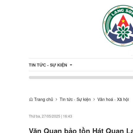
TIN TỨC - SỰ KIỆN
Khung giá đất trên địa bàn tỉnh
Trang chủ
Tin tức - Sự kiện
Văn hoá - Xã hội
Thông tin đấu thầu - đấu giá
Công khai danh sách hỗ trợ Công dân - Doanh nghiệ
Thứ ba, 27/05/2025
|
16:43
Du Lịch
Văn Quan bảo tồn Hát Quan La