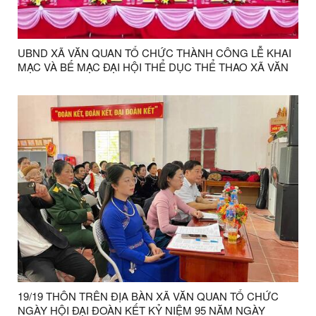
UBND XÃ VĂN QUAN TỔ CHỨC THÀNH CÔNG LỄ KHAI
MẠC VÀ BẾ MẠC ĐẠI HỘI THỂ DỤC THỂ THAO XÃ VĂN
QUAN LẦN THỨ X NĂM 2025
19/19 THÔN TRÊN ĐỊA BÀN XÃ VĂN QUAN TỔ CHỨC
NGÀY HỘI ĐẠI ĐOÀN KẾT KỶ NIỆM 95 NĂM NGÀY