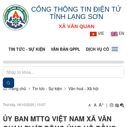
CỔNG THÔNG TIN ĐIỆN TỬ
TỈNH LẠNG SƠN
XÃ VĂN QUAN
VIE
EN
TIN TỨC - SỰ KIỆN
VĂN BẢN QPPL
DỊCH VỤ CÔNG
VQ
Toggle
naviga
Trang chủ
Tin tức - Sự kiện
Văn hoá - Xã hội
+
A
Thứ bảy, 18/10/2025
|
10:07
A
|
-
A
ỦY BAN MTTQ VIỆT NAM XÃ VĂN