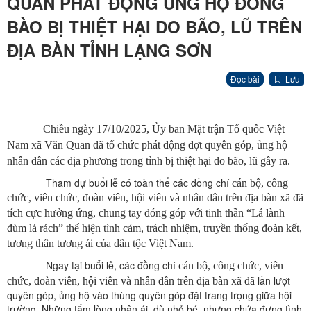
QUAN PHÁT ĐỘNG ỦNG HỘ ĐỒNG
BÀO BỊ THIỆT HẠI DO BÃO, LŨ TRÊN
ĐỊA BÀN TỈNH LẠNG SƠN
Đọc bài
Lưu
Chiều ngày 17/10/2025, Ủy ban Mặt trận Tổ quốc Việt
Nam xã Văn Quan đã tổ chức phát động đợt quyên góp, ủng hộ
nhân dân các địa phương trong tỉnh bị thiệt hại do bão, lũ gây ra.
Tham dự buổi lễ có toàn thể các đồng chí
cán bộ, công
chức, viên chức, đoàn viên, hội viên và nhân dân trên địa bàn xã
đã
tích cực hưởng ứng, chung tay đóng góp với tinh thần “Lá lành
đùm lá rách” thể hiện tình cảm, trách nhiệm, truyền thống đoàn kết,
tương thân tương ái của dân tộc Việt Nam.
Ngay tại buổi lễ, các đồng chí
cán bộ, công chức, viên
lần lượt
chức, đoàn viên, hội viên và nhân dân trên địa bàn xã đã
quyên góp, ủng hộ vào thùng quyên góp đặt trang trọng giữa hội
trường. Những tấm lòng nhân ái, dù nhỏ bé, nhưng chứa đựng tình