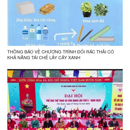
THÔNG BÁO VỀ CHƯƠNG TRÌNH ĐỔI RÁC THẢI CÓ
KHẢ NĂNG TÁI CHẾ LẤY CÂY XANH