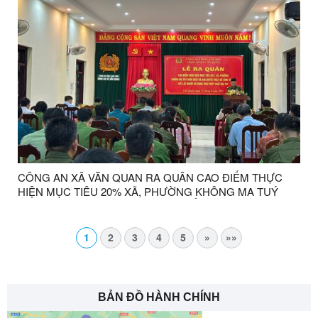
CÔNG AN XÃ VĂN QUAN RA QUÂN CAO ĐIỂM THỰC
HIỆN MỤC TIÊU 20% XÃ, PHƯỜNG KHÔNG MA TUÝ
NĂM 2025 VÀ GIẢI QUYẾT TRIỆT ĐỂ TÌNH TRẠNG SÓT
LỌT NGƯỜI SỬ DỤNG TRÁI PHÉP CHẤT MA TUÝ
1
2
3
4
5
»
»»
BẢN ĐỒ HÀNH CHÍNH