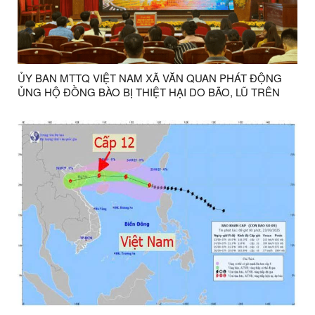
ỦY BAN MTTQ VIỆT NAM XÃ VĂN QUAN PHÁT ĐỘNG
ỦNG HỘ ĐỒNG BÀO BỊ THIỆT HẠI DO BÃO, LŨ TRÊN
ĐỊA BÀN TỈNH LẠNG SƠN