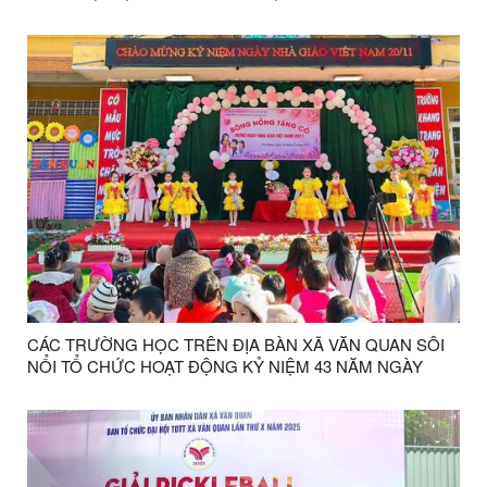
THÀNH LẬP MẶT TRẬN DÂN TỘC THỐNG NHẤT – NGÀY
TRUYỀN THỐNG MTTQ VIỆT NAM (18/11/1930 –
18/11/2025)
CÁC TRƯỜNG HỌC TRÊN ĐỊA BÀN XÃ VĂN QUAN SÔI
NỔI TỔ CHỨC HOẠT ĐỘNG KỶ NIỆM 43 NĂM NGÀY
NHÀ GIÁO VIỆT NAM (20/11/1982 – 20/11/2025)