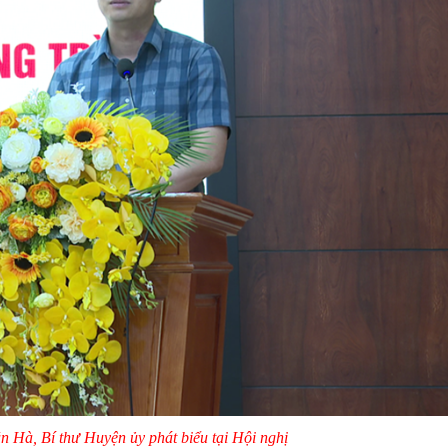
 Hà, Bí thư Huyện ủy phát biểu tại Hội nghị