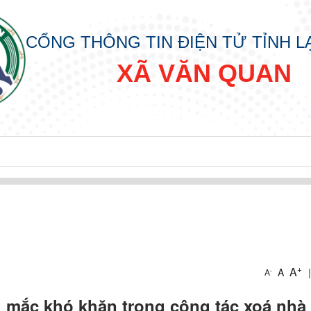
CỔNG THÔNG TIN ĐIỆN TỬ TỈNH 
XÃ VĂN QUAN
+
p
A
A
|
-
A
mắc khó khăn trong công tác xoá nhà 