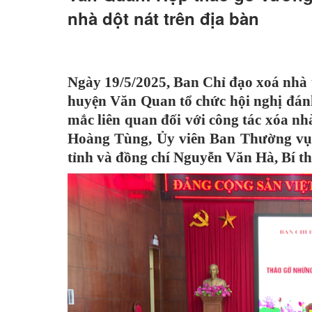
nhà dột nát trên địa bàn
Hoạt động các xã - thị trấn
Hoạt động các đoàn thể
Chính sách mới có hiệu lực
Ngày 19/5/2025, Ban Chỉ đạo xoá nhà t
Hoạt động lãnh đạo huyện
huyện Văn Quan tổ chức hội nghị đánh
mắc liên quan đối với công tác xóa nh
Hoạt động phòng ban chuyên môn
Hoàng Tùng, Ủy viên Ban Thường vụ 
Kinh tế - Chính trị
tỉnh và đồng chí Nguyễn Văn Hà, Bí th
Văn hoá - Xã hội
Khoa học - Công nghệ
An ninh - Quốc phòng
Thể thao - Giải trí
Thông cáo báo chí