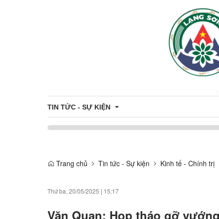
TIN TỨC - SỰ KIỆN
Khung giá đất trên địa bàn tỉnh
Trang chủ
Tin tức - Sự kiện
Kinh tế - Chính trị
Thông tin đấu thầu - đấu giá
Công khai danh sách hỗ trợ Công dân - Doanh nghiệ
Thứ ba, 20/05/2025
|
15:17
Du Lịch
Văn Quan: Họp tháo gỡ vướng 