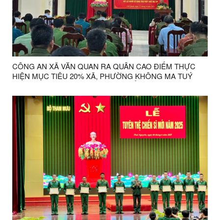
CÔNG AN XÃ VĂN QUAN RA QUÂN CAO ĐIỂM THỰC
HIỆN MỤC TIÊU 20% XÃ, PHƯỜNG KHÔNG MA TUÝ
NĂM 2025 VÀ GIẢI QUYẾT TRIỆT ĐỂ TÌNH TRẠNG SÓT
LỌT NGƯỜI SỬ DỤNG TRÁI PHÉP CHẤT MA TUÝ