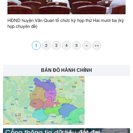
HĐND huyện Văn Quan tổ chức kỳ họp thứ Hai mươi ba (kỳ
họp chuyên đề)
1
2
3
4
5
»
»»
BẢN ĐỒ HÀNH CHÍNH