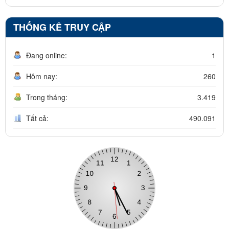
THỐNG KÊ TRUY CẬP
Đang online:
1
Hôm nay:
260
Trong tháng:
3.419
Tất cả:
490.091