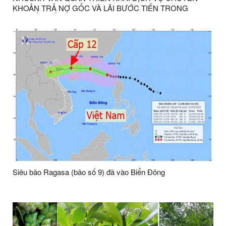
KHOẢN TRẢ NỢ GỐC VÀ LÃI BƯỚC TIẾN TRONG
CHUYỂN ĐỔI SỐ
Siêu bão Ragasa (bão số 9) đã vào Biển Đông