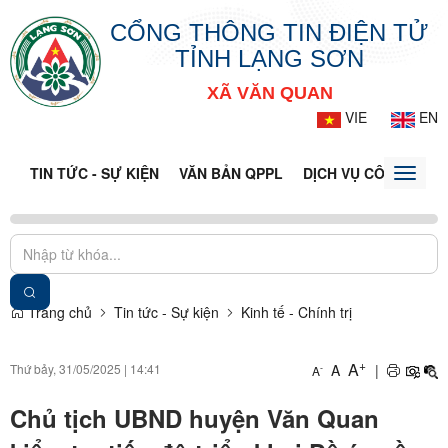
CỔNG THÔNG TIN ĐIỆN TỬ
TỈNH LẠNG SƠN
XÃ VĂN QUAN
VIE
EN
TIN TỨC - SỰ KIỆN
VĂN BẢN QPPL
DỊCH VỤ CÔNG
VQ
Toggle
naviga
Trang chủ
Tin tức - Sự kiện
Kinh tế - Chính trị
+
A
Thứ bảy, 31/05/2025
|
14:41
A
|
-
A
Chủ tịch UBND huyện Văn Quan