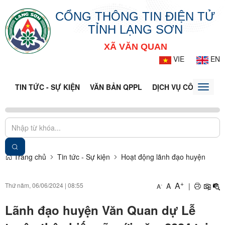
CỔNG THÔNG TIN ĐIỆN TỬ
TỈNH LẠNG SƠN
XÃ VĂN QUAN
VIE
EN
TIN TỨC - SỰ KIỆN
VĂN BẢN QPPL
DỊCH VỤ CÔNG
VQ
Toggle
naviga
Trang chủ
Tin tức - Sự kiện
Hoạt động lãnh đạo huyện
+
A
Thứ năm, 06/06/2024
|
08:55
A
|
-
A
Lãnh đạo huyện Văn Quan dự Lễ