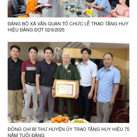
ĐẢNG BỘ XÃ VĂN QUAN TỔ CHỨC LỄ TRAO TẶNG HUY
HIỆU ĐẢNG ĐỢT 02/9/2025
ĐỒNG CHÍ BÍ THƯ HUYỆN ỦY TRAO TẶNG HUY HIỆU 75
NĂM TUỔI ĐẢNG