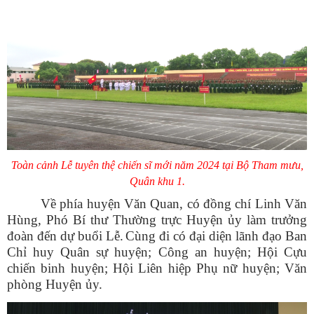
Toàn cảnh Lễ tuyên thệ chiến sĩ mới năm 2024 tại Bộ Tham mưu,
Quân khu 1.
Về phía huyện Văn Quan, có đồng chí Linh Văn
Hùng, Phó Bí thư Thường trực Huyện ủy làm trưởng
đoàn đến dự buổi Lễ.
Cùng đi có đại diện lãnh đạo Ban
Chỉ huy Quân sự huyện; Công an huyện; Hội Cựu
chiến binh huyện; Hội Liên hiệp Phụ nữ huyện; Văn
phòng Huyện ủy.