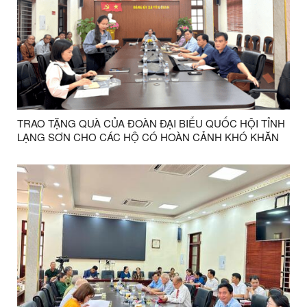
TRAO TẶNG QUÀ CỦA ĐOÀN ĐẠI BIỂU QUỐC HỘI TỈNH
LẠNG SƠN CHO CÁC HỘ CÓ HOÀN CẢNH KHÓ KHĂN
TẠI XÃ VĂN QUAN