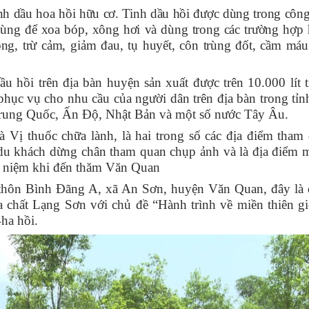
nh dầu hoa hồi hữu cơ. Tinh dầu hồi được dùng trong côn
ùng để xoa bóp, xông hơi và dùng trong các trường hợp 
ng, trừ cảm, giảm đau, tụ huyết, côn trùng đốt, cầm máu
u hồi trên địa bàn huyện sản xuất được trên 10.000 lít 
 phục vụ cho nhu cầu của người dân trên địa bàn trong tỉn
: Trung Quốc, Ấn Độ, Nhật Bản và một số nước Tây Âu.
 Vị thuốc chữa lành, là hai trong số các địa điểm tham
ể du khách dừng chân tham quan chụp ảnh và là địa điểm
u niệm khi đến thăm Văn Quan
thôn Bình Đãng A, xã An Sơn, huyện Văn Quan, đây là 
a chất Lạng Sơn với chủ đề “Hành trình về miền thiên gi
ha hồi.