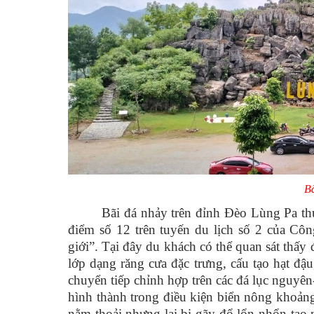
Tin tức trong xã
Thi tuyển công chức, Viên chức
Cải cách hành chính
Nhân sự các lãnh đạo nhiệm kỳ 2025 - 2030
Bã
Bãi đá nhảy trên đỉnh Đèo Lùng Pa t
điểm số 12 trên tuyến du lịch số 2 của Côn
giới”. Tại đây du khách có thể quan sát thấ
lớp dạng răng cưa đặc trưng, cấu tạo hạt đậ
chuyển tiếp chỉnh hợp trên các đá lục nguyên-
hình thành trong điều kiện biển nông khoảng 
nằm thoải nhưng lại bị gãy đổ lổn nhổn tạo n