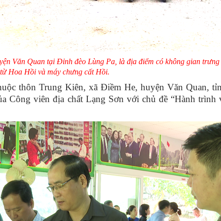
uyện Văn Quan tại Đỉnh đèo Lùng Pa, là địa điểm có không gian trưng
từ Hoa Hồi và máy chưng cất Hồi.
huộc thôn Trung Kiên, xã Điềm He, huyện Văn Quan, tỉ
 của Công viên địa chất Lạng Sơn với chủ đề “Hành trình