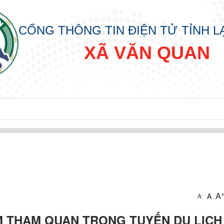
CỔNG THÔNG TIN ĐIỆN TỬ TỈNH 
XÃ VĂN QUAN
p
A
A
-
A
M THAM QUAN TRONG TUYẾN DU LỊCH