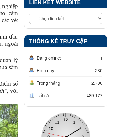
LIÊN KẾT WEBSITE
g nghiệp
ho, cảm
 các vết
tinh dầu
THỐNG KÊ TRUY CẬP
h, ngoài
Đang online:
1
 quan lý
 mua sắm
Hôm nay:
230
Trong tháng:
2.790
điểm số
ới”, với
Tất cả:
489.177