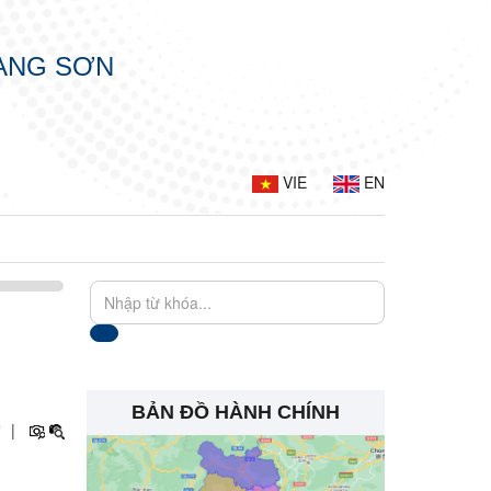
LẠNG SƠN
VIE
EN
BẢN ĐỒ HÀNH CHÍNH
+
|