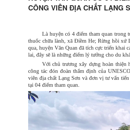
CÔNG VIÊN ĐỊA CHẤT LẠNG 
Hoạt động các xã - thị trấn
Hoạt động các đoàn thể
Chính sách mới có hiệu lực
Là huyện có 4 điểm tham quan trong t
thuốc chữa lành, xã Điềm He; Rừng hồi xứ L
Hoạt động lãnh đạo huyện
qua, huyện Văn Quan đã tích cực triển khai c
Hoạt động phòng ban chuyên môn
lai, đây sẽ là những điểm lý tưởng cho du kh
Với chủ trương xây dựng hoàn thiện h
Kinh tế - Chính trị
công tác đón đoàn thẩm định của UNESC
Văn hoá - Xã hội
viên địa chất Lạng Sơn và đơn vị tư vấn tiế
tại 04 điểm tham quan.
Khoa học - Công nghệ
An ninh - Quốc phòng
Thể thao - Giải trí
Thông cáo báo chí