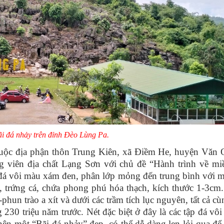
i đá nhảy trên đỉnh Đèo Lùng Pa.
huộc địa phận thôn Trung Kiên, xã Điềm He, huyện Văn Q
g viên địa chất Lạng Sơn với chủ đề “Hành trình về mi
y đá vôi màu xám đen, phân lớp mỏng đến trung bình với 
u, trứng cá, chứa phong phú hóa thạch, kích thước 1-3cm
phun trào a xít và dưới các trầm tích lục nguyên, tất cả c
230 triệu năm trước. Nét đặc biệt ở đây là các tập đá vô
ên một “Bãi đá nhảy” đẹp, có thể dễ dàng len lỏi qua để 