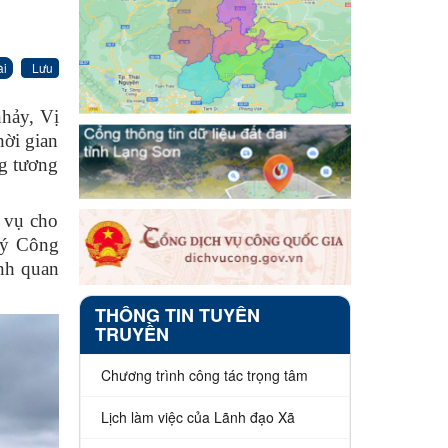
ài
Lưu
nhảy, Vị
hời gian
ng tương
c vụ cho
lý Công
ảnh quan
THÔNG TIN TUYÊN
TRUYỀN
Chương trình công tác trọng tâm
Lịch làm việc của Lãnh đạo Xã