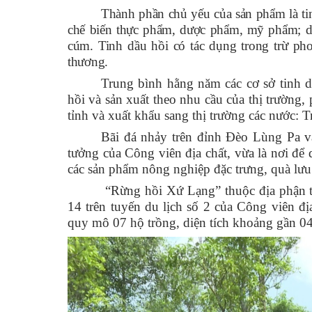
Thành phần chủ yếu của sản phẩm là ti
chế biến thực phẩm, dược phẩm, mỹ phẩm; d
cúm. Tinh dầu hồi có tác dụng trong trừ pho
thương.
Trung bình hằng năm các cơ sở tinh dầ
hồi và sản xuất theo nhu cầu của thị trường,
tỉnh và xuất khẩu sang thị trường các nước
Bãi đá nhảy trên đỉnh Đèo Lùng Pa và
tưởng của Công viên địa chất, vừa là nơi đ
các sản phẩm nông nghiệp đặc trưng, quà lư
“Rừng hồi Xứ Lạng” thuộc địa phận 
14 trên tuyến du lịch số 2 của Công viên đị
quy mô 07 hộ trồng, diện tích khoảng gần 04