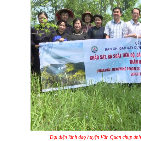
Đại diện lãnh đaọ huyện Văn Quan chụp ảnh