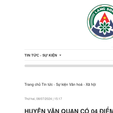
TIN TỨC - SỰ KIỆN
Khung giá đất trên địa bàn tỉnh
Trang chủ
Tin tức - Sự kiện
Văn hoá - Xã hội
Thông tin đấu thầu - đấu giá
Công khai danh sách hỗ trợ Công dân - Doanh nghiệ
Thứ hai, 08/07/2024
|
15:17
Du Lịch
HUYỆN VĂN QUAN CÓ 04 ĐIỂ