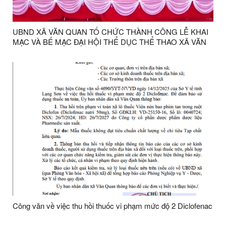
UBND XÃ VĂN QUAN TỔ CHỨC THÀNH CÔNG LỄ KHAI
MẠC VÀ BẾ MẠC ĐẠI HỘI THỂ DỤC THỂ THAO XÃ VĂN
QUAN LẦN THỨ X NĂM 2025
Công văn về việc thu hồi thuốc vi phạm mức độ 2 Diclofenac