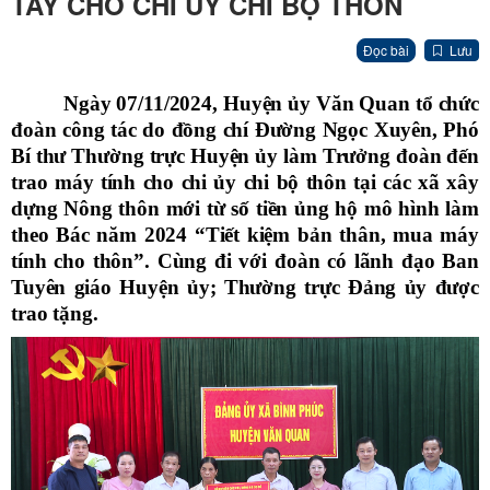
TAY CHO CHI ỦY CHI BỘ THÔN
Đọc bài
Lưu
Ngày 07/11/2024, Huyện ủy Văn Quan tổ chức
đoàn công tác do đồng chí Đường Ngọc Xuyên, Phó
Bí thư Thường trực Huyện ủy làm Trưởng đoàn đến
trao máy tính cho chi ủy chi bộ thôn tại các xã xây
dựng Nông thôn mới
t
ừ số tiền ủng hộ mô hình làm
theo Bác năm 2024 “Tiết kiệm bản thân, mua máy
tính cho thôn”. Cùng đi với đoàn có lãnh đạo Ban
Tuyên giáo Huyện ủy; Thường trực Đảng ủy được
trao tặng.