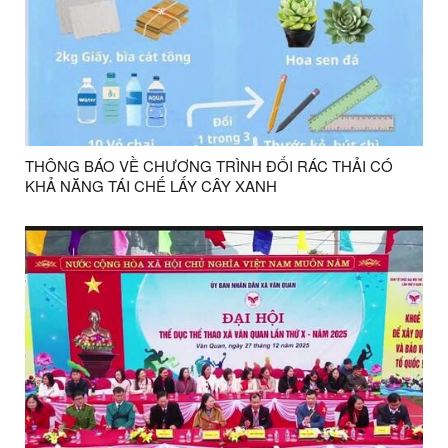
THÔNG BÁO VỀ CHƯƠNG TRÌNH ĐỔI RÁC THẢI CÓ
KHẢ NĂNG TÁI CHẾ LẤY CÂY XANH