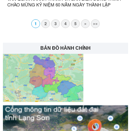
CHÀO MỪNG KỶ NIỆM 60 NĂM NGÀY THÀNH LẬP
HUYỆN
1
2
3
4
5
»
»»
BẢN ĐỒ HÀNH CHÍNH