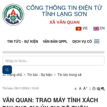
CỔNG THÔNG TIN ĐIỆN TỬ
TỈNH LẠNG SƠN
XÃ VĂN QUAN
VIE
EN
TIN TỨC - SỰ KIỆN
VĂN BẢN QPPL
DỊCH VỤ CÔNG
VQ
Toggle
naviga
Trang chủ
Tin tức - Sự kiện
Tin tức trong xã
+
A
Thứ sáu, 08/11/2024
|
15:43
A
|
-
A
VĂN QUAN: TRAO MÁY TÍNH XÁCH