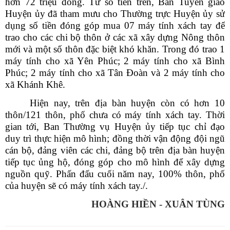
hơn 72 triệu đồng. Từ số tiền trên, Ban Tuyên giáo
Huyện ủy đã tham mưu cho Thường trực Huyện ủy sử
dụng số tiền đóng góp mua 07 máy tính xách tay để
trao cho các chi bộ thôn ở các xã xây dựng Nông thôn
mới và một số thôn đặc biệt khó khăn. Trong đó trao 1
máy tính cho xã Yên Phúc; 2 máy tính cho xã Bình
Phúc; 2 máy tính cho xã Tân Đoàn và 2 máy tính cho
xã Khánh Khê.
Hiện nay, trên địa bàn huyện còn có hơn 10
thôn/121 thôn, phố chưa có máy tính xách tay. Thời
gian tới, Ban Thường vụ Huyện ủy tiếp tục chỉ đạo
duy trì thực hiện mô hình; đồng thời vận động đội ngũ
cán bộ, đảng viên các chi, đảng bộ trên địa bàn huyện
tiếp tục ủng hộ, đóng góp cho mô hình để xây dựng
nguồn quỹ. Phấn đấu cuối năm nay, 100% thôn, phố
của huyện sẽ có máy tính xách tay./.
HOÀNG HIỀN - XUÂN TÙNG