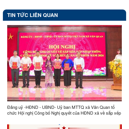
TIN TỨC LIÊN QUAN
Đảng uỷ -HĐND - UBND- Uỷ ban MTTQ xã Văn Quan tổ
chức Hội nghị Công bố Nghị quyết của HĐND xã về sắp xếp
thôn và công bố các quyết định về tổ chức, nhân sự thôn
năm 2026.