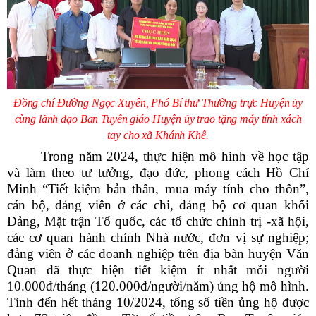
Đồng chí Đường Ngọc Xuyên, Phó Bí thư Thường trực Huyện ủy
cùng lãnh đạo Ban Tuyên giáo Huyện ủy trao tặng máy tính xách
tay cho xã Khánh Khê.
Trong năm 2024, thực hiện mô hình về học tập
và làm theo tư tưởng, đạo đức, phong cách Hồ Chí
Minh “Tiết kiệm bản thân, mua máy tính cho thôn”,
cán bộ, đảng viên ở các chi, đảng bộ cơ quan khối
Đảng, Mặt trận Tổ quốc, các tổ chức chính trị -xã hội,
các cơ quan hành chính Nhà nước, đơn vị sự nghiệp;
đảng viên ở các doanh nghiệp trên địa bàn huyện Văn
Quan đã thực hiện tiết kiệm ít nhất mỗi người
10.000đ/tháng (120.000đ/người/năm) ủng hộ mô hình.
Tính đến hết tháng 10/2024, tổng số tiền ủng hộ được