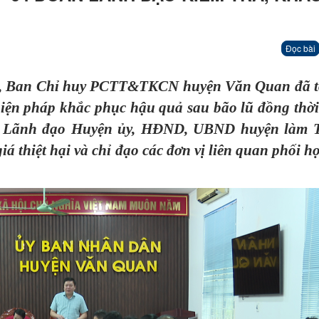
Đọc bài
,
Ban Chỉ huy PCTT&TKCN huyện Văn Quan đã t
 biện pháp khắc phục hậu quả sau bão lũ đồng thờ
hí Lãnh đạo Huyện ủy, HĐND,
UBND huyện
làm 
iá thiệt hại và chỉ đạo các đơn vị liên quan phối h