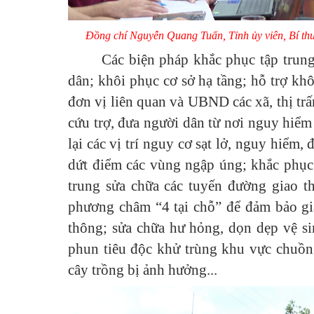
Đồng chí Nguyễn Quang Tuấn, Tỉnh ủy viên, Bí thư
Các biện pháp khắc phục tập trun
dân; khôi phục cơ sở hạ tầng; hỗ trợ khô
đơn vị liên quan và UBND các xã, thị 
cứu trợ, đưa người dân từ nơi nguy hiểm
lại các vị trí nguy cơ sạt lở, nguy hiểm, đ
dứt điểm các vùng ngập úng; khắc phục,
trung sửa chữa các tuyến đường giao th
phương châm “4 tại chỗ” để đảm bảo gia
thông; sửa chữa hư hỏng, dọn dẹp vệ si
phun tiêu độc khử trùng khu vực chuồng 
cây trồng bị ảnh hưởng...