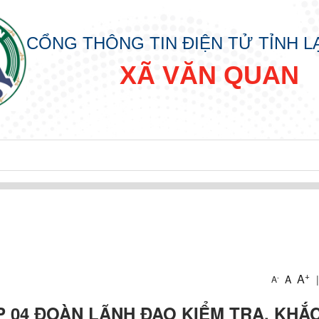
CỔNG THÔNG TIN ĐIỆN TỬ TỈNH 
XÃ VĂN QUAN
+
p
A
A
|
-
A
 04 ĐOÀN LÃNH ĐẠO KIỂM TRA, KHẮ