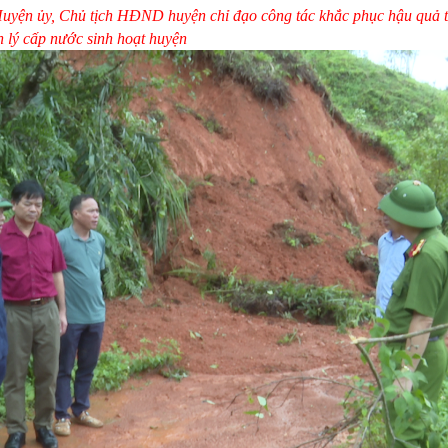
Huyện ủy, Chủ tịch HĐND huyện chỉ đạo công tác khắc phục hậu quả 
 lý cấp nước sinh hoạt huyện