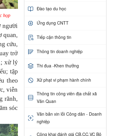
Đào tạo du học
c họp
Ứng dụng CNTT
ợ người
ơ quan,
Tiếp cận thông tin
ng cứu,
Thông tin doanh nghiệp
uay trở
i; xử lý
Thi đua -Khen thưởng
ếu; tập
ệu theo
Xử phạt vi phạm hành chính
c, viễn
Thông tin công viên địa chất xã
g rãnh,
Văn Quan
hăm sóc
Văn bản xin lỗi Công dân - Doanh
nghiệp
Công khai đánh giá CB,CC,VC Bộ