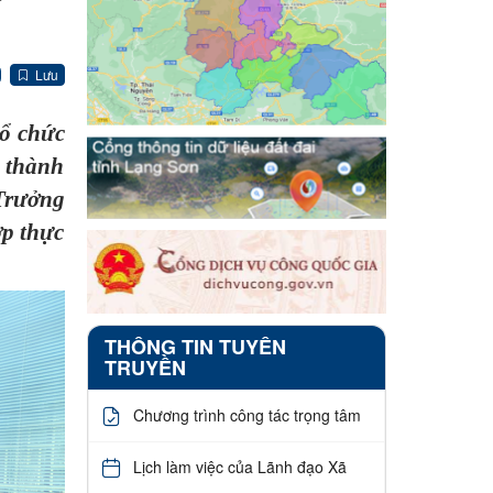
Lưu
ổ chức
i thành
Trưởng
ợp thực
THÔNG TIN TUYÊN
TRUYỀN
Chương trình công tác trọng tâm
Lịch làm việc của Lãnh đạo Xã