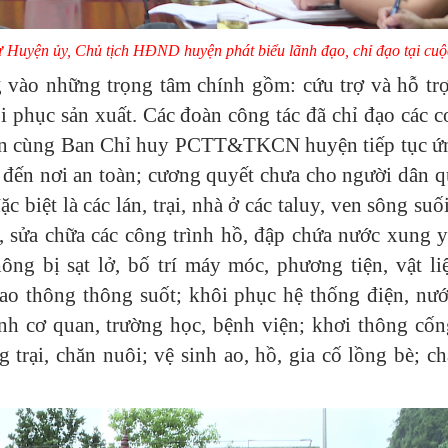
 Huyện ủy, Chủ tịch HĐND huyện phát biểu lãnh đạo, chỉ đạo tại cuộ
g vào những trọng tâm chính gồm: cứu trợ và hỗ tr
i phục sản xuất. Các đoàn công tác đã chỉ đạo các c
trấn cùng Ban Chỉ huy PCTT&TKCN huyện tiếp tục ứ
 đến nơi an toàn; cương quyết chưa cho người dân q
ặc biệt là các lán, trại, nhà ở các taluy, ven sông suố
 sửa chữa các công trình hồ, đập chứa nước xung y
ông bị sạt lở, bố trí máy móc, phương tiện, vật li
o thông thông suốt; khôi phục hệ thống điện, nướ
nh cơ quan, trường học, bệnh viện; khơi thông cốn
trại, chăn nuôi; vệ sinh ao, hồ, gia cố lồng bè; c