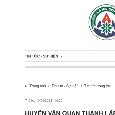
TIN TỨC - SỰ KIỆN
Khung giá đất trên địa bàn tỉnh
Trang chủ
Tin tức - Sự kiện
Tin tức trong xã
Thông tin đấu thầu - đấu giá
Công khai danh sách hỗ trợ Công dân - Doanh nghiệ
Thứ ba, 10/09/2024
|
10:50
Du Lịch
HUYỆN VĂN QUAN THÀNH LẬP