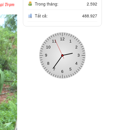
Trong tháng:
2.592
tại Trạm
Tất cả:
488.927