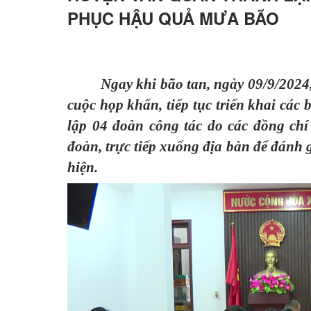
PHỤC HẬU QUẢ MƯA BÃO
Hoạt động các xã - thị trấn
Hoạt động các đoàn thể
Chính sách mới có hiệu lực
Ngay khi bão tan, ngày 09/9/2024
Hoạt động lãnh đạo huyện
cuộc họp khẩn, tiếp tục triển khai các
lập 04 đoàn công tác do các đồng c
Hoạt động phòng ban chuyên môn
đoàn, trực tiếp xuống địa bàn để đánh g
Kinh tế - Chính trị
hiện.
Văn hoá - Xã hội
Khoa học - Công nghệ
An ninh - Quốc phòng
Thể thao - Giải trí
Thông cáo báo chí