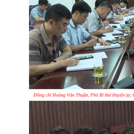
Tin tức trong xã
Thi tuyển công chức, Viên chức
Cải cách hành chính
Nhân sự các lãnh đạo nhiệm kỳ 2025 - 2030
Đồng chí Hoàng Văn Thuận, Phó Bí thư Huyện ủy, C