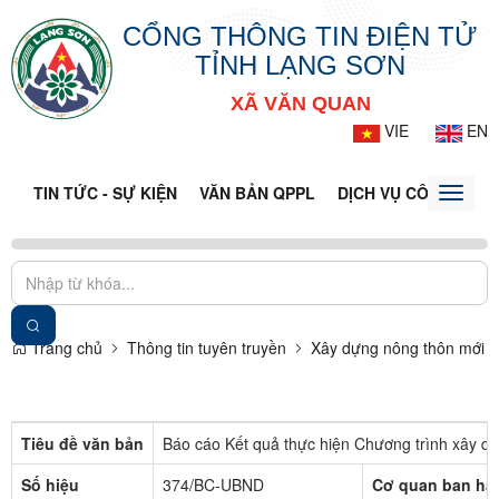
CỔNG THÔNG TIN ĐIỆN TỬ
TỈNH LẠNG SƠN
XÃ VĂN QUAN
VIE
EN
TIN TỨC - SỰ KIỆN
VĂN BẢN QPPL
DỊCH VỤ CÔNG
VQ
Toggle
naviga
Trang chủ
Thông tin tuyên truyền
Xây dựng nông thôn mới
Tiêu đề văn bản
Báo cáo Kết quả thực hiện Chương trình xây 
Số hiệu
374/BC-UBND
Cơ quan ban hà