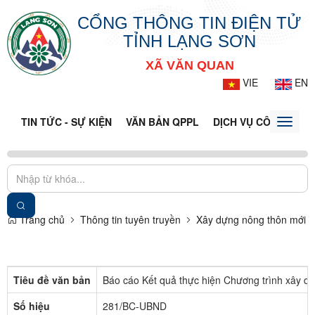
CỔNG THÔNG TIN ĐIỆN TỬ
TỈNH LẠNG SƠN
XÃ VĂN QUAN
VIE
EN
TIN TỨC - SỰ KIỆN
VĂN BẢN QPPL
DỊCH VỤ CÔNG
VQ
Toggle
naviga
Trang chủ
Thông tin tuyên truyền
Xây dựng nông thôn mới
Tiêu đề văn bản
Báo cáo Kết quả thực hiện Chương trình xây d
Số hiệu
281/BC-UBND