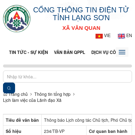
CỔNG THÔNG TIN ĐIỆN TỬ
TỈNH LẠNG SƠN
XÃ VĂN QUAN
VIE
EN
TIN TỨC - SỰ KIỆN
VĂN BẢN QPPL
DỊCH VỤ CÔNG
VQ
Toggle
naviga
Trang chủ
Thông tin tổng hợp
Lịch làm việc của Lãnh đạo Xã
Tiêu đề văn bản
Thông báo Lịch công tác Chủ tịch, Phó Chủ tị
Số hiệu
234/TB-VP
Cơ quan ban hành