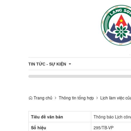
TIN TỨC - SỰ KIỆN
Khung giá đất trên địa bàn tỉnh
Trang chủ
Thông tin tổng hợp
Lịch làm việc c
Thông tin đấu thầu - đấu giá
Công khai danh sách hỗ trợ Công dân - Doanh nghiệ
Tiêu đề văn bản
Thông báo Lịch côn
Du Lịch
Số hiệu
295/TB-VP