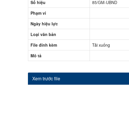
Số hiệu
85/GM-UBND
Hoạt động các xã - thị trấn
Phạm vi
Hoạt động các đoàn thể
Ngày hiệu lực
Chính sách mới có hiệu lực
Loại văn bản
Hoạt động lãnh đạo huyện
File đính kèm
Tải xuống
Hoạt động phòng ban chuyên môn
Mô tả
Kinh tế - Chính trị
Văn hoá - Xã hội
Xem trước file
Khoa học - Công nghệ
An ninh - Quốc phòng
Thể thao - Giải trí
Thông cáo báo chí