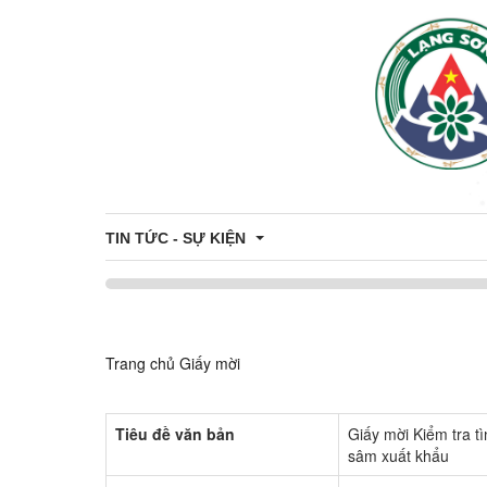
TIN TỨC - SỰ KIỆN
Khung giá đất trên địa bàn tỉnh
Trang chủ
Giấy mời
Thông tin đấu thầu - đấu giá
Công khai danh sách hỗ trợ Công dân - Doanh nghiệ
Tiêu đề văn bản
Giấy mời Kiểm tra t
sâm xuất khẩu
Du Lịch