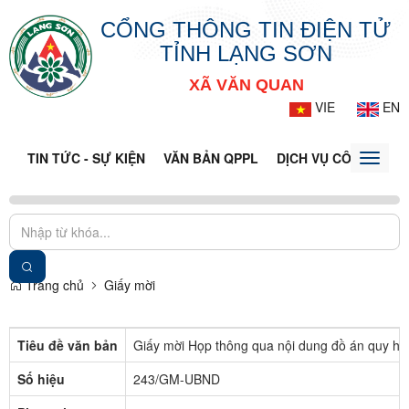
CỔNG THÔNG TIN ĐIỆN TỬ
TỈNH LẠNG SƠN
XÃ VĂN QUAN
VIE
EN
TIN TỨC - SỰ KIỆN
VĂN BẢN QPPL
DỊCH VỤ CÔNG
VQ
Toggle
naviga
Trang chủ
Giấy mời
Tiêu đề văn bản
Giấy mời Họp thông qua nội dung đồ án quy ho
Số hiệu
243/GM-UBND