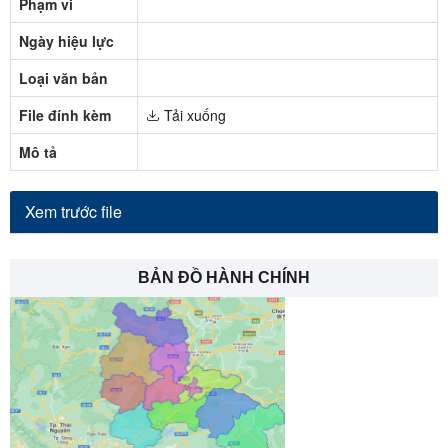
Phạm vi
Ngày hiệu lực
Loại văn bản
File đính kèm
Tải xuống
Mô tả
Xem trước file
BẢN ĐỒ HÀNH CHÍNH